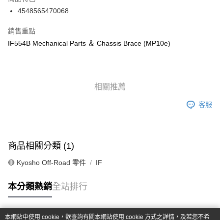
6 期 0 利率 每期
NT$70
21家銀行
合作金庫商業銀行
第一商業銀行
4548565470068
華南商業銀行
彰化商業銀行
合作金庫商業銀行
第一商業銀行
超商取貨付款
上海商業儲蓄銀行
台北富邦商業銀行
華南商業銀行
彰化商業銀行
銷售重點
國泰世華商業銀行
兆豐國際商業銀行
LINE Pay
上海商業儲蓄銀行
台北富邦商業銀行
IF554B Mechanical Parts ＆ Chassis Brace (MP10e)
臺灣中小企業銀行
台中商業銀行
國泰世華商業銀行
兆豐國際商業銀行
匯豐（台灣）商業銀行
華泰商業銀行
Apple Pay
臺灣中小企業銀行
台中商業銀行
聯邦商業銀行
遠東國際商業銀行
匯豐（台灣）商業銀行
華泰商業銀行
街口支付
元大商業銀行
永豐商業銀行
聯邦商業銀行
遠東國際商業銀行
玉山商業銀行
相關推薦
星展（台灣）商業銀行
元大商業銀行
永豐商業銀行
悠遊付
台新國際商業銀行
中國信託商業銀行
玉山商業銀行
星展（台灣）商業銀行
客服
台灣樂天信用卡公司
台新國際商業銀行
中國信託商業銀行
Google Pay
台灣樂天信用卡公司
全盈+PAY
商品相關分類 (1)
ATM付款
🔴 Kyosho Off-Road 零件
IF
運送方式
本分類熱銷
全站排行
全家-取貨付款
每筆NT$60，滿NT$1,000(含以上)免運費
本網站中使用 cookie，欲查詢有關本網站使用 cookie 方式之詳情，及若您不希
7-11-取貨付款