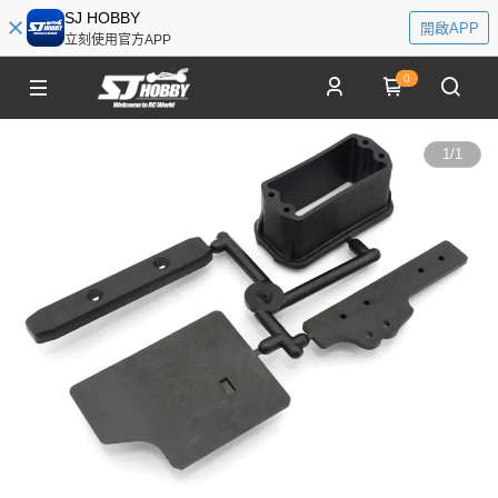
SJ HOBBY
開啟APP
立刻使用官方APP
0
1
/
1