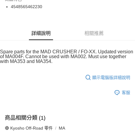
6 期 0 利率 每期
NT$105
21家銀行
合作金庫商業銀行
第一商業銀行
4548565462230
華南商業銀行
彰化商業銀行
合作金庫商業銀行
第一商業銀行
超商取貨付款
上海商業儲蓄銀行
台北富邦商業銀行
華南商業銀行
彰化商業銀行
國泰世華商業銀行
兆豐國際商業銀行
LINE Pay
上海商業儲蓄銀行
台北富邦商業銀行
臺灣中小企業銀行
台中商業銀行
國泰世華商業銀行
兆豐國際商業銀行
詳細說明
相關推薦
匯豐（台灣）商業銀行
華泰商業銀行
Apple Pay
臺灣中小企業銀行
台中商業銀行
聯邦商業銀行
遠東國際商業銀行
匯豐（台灣）商業銀行
華泰商業銀行
街口支付
元大商業銀行
永豐商業銀行
聯邦商業銀行
遠東國際商業銀行
Spare parts for the MAD CRUSHER / FO-XX. Updated version
玉山商業銀行
星展（台灣）商業銀行
元大商業銀行
永豐商業銀行
of MA004F. Cannot be used with MA002. Must use together
悠遊付
台新國際商業銀行
中國信託商業銀行
with MA353 and MA354.
玉山商業銀行
星展（台灣）商業銀行
台灣樂天信用卡公司
台新國際商業銀行
中國信託商業銀行
Google Pay
台灣樂天信用卡公司
顯示電腦版詳細說明
全盈+PAY
ATM付款
客服
運送方式
全家-取貨付款
商品相關分類 (1)
每筆NT$60，滿NT$1,000(含以上)免運費
🔴 Kyosho Off-Road 零件
MA
7-11-取貨付款