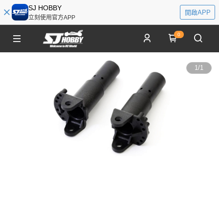
SJ HOBBY
開啟APP
立刻使用官方APP
0
1
/
1