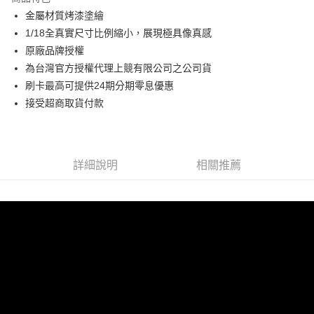
6 期 0 利率 每期
NT$750
21家銀行
合作金庫商業銀行
第一商業銀行
金屬材質烤漆塗繪
華南商業銀行
彰化商業銀行
合作金庫商業銀行
第一商業銀行
超商取貨付款
1/18全真實尺寸比例縮小，展現極具像真感
上海商業儲蓄銀行
台北富邦商業銀行
華南商業銀行
彰化商業銀行
國泰世華商業銀行
兆豐國際商業銀行
原廠品牌授權
LINE Pay
上海商業儲蓄銀行
台北富邦商業銀行
臺灣中小企業銀行
台中商業銀行
為台灣官方授權代理上競有限公司之公司貨
國泰世華商業銀行
兆豐國際商業銀行
匯豐（台灣）商業銀行
華泰商業銀行
Apple Pay
臺灣中小企業銀行
台中商業銀行
刷卡最高可提供24期分期零息優惠
聯邦商業銀行
遠東國際商業銀行
匯豐（台灣）商業銀行
華泰商業銀行
接受超商取貨付款
街口支付
元大商業銀行
永豐商業銀行
聯邦商業銀行
遠東國際商業銀行
玉山商業銀行
星展（台灣）商業銀行
元大商業銀行
永豐商業銀行
悠遊付
台新國際商業銀行
中國信託商業銀行
玉山商業銀行
星展（台灣）商業銀行
台灣樂天信用卡公司
台新國際商業銀行
中國信託商業銀行
Google Pay
詳細說明
相關推薦
台灣樂天信用卡公司
全盈+PAY
ATM付款
運送方式
全家-取貨付款
每筆NT$60，滿NT$1,000(含以上)免運費
7-11-取貨付款