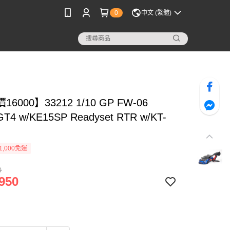
0
中文 (繁體)
6000】33212 1/10 GP FW-06
 GT4 w/KE15SP Readyset RTR w/KT-
1,000免運
0
950