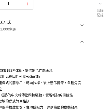
清除
紀錄
送方式
1,000免運
次付款
期付款
0 利率 每期
NT$3,316
21家銀行
款KE15SP引擎，提供出色性能表現
0 利率 每期
NT$1,658
21家銀行
庫商業銀行
第一商業銀行
採用高穩固性連接式傳動軸
業銀行
彰化商業銀行
連桿式的前懸吊、轉向拉桿、後上懸吊擺臂，各種角度
庫商業銀行
第一商業銀行
業儲蓄銀行
台北富邦商業銀行
業銀行
彰化商業銀行
整
華商業銀行
兆豐國際商業銀行
業儲蓄銀行
台北富邦商業銀行
sho 成熟的中央軸傳動四輪驅動，實現輕快的操控性
小企業銀行
台中商業銀行
華商業銀行
兆豐國際商業銀行
靈敏的碟式煞車控制
台灣）商業銀行
華泰商業銀行
小企業銀行
台中商業銀行
業銀行
遠東國際商業銀行
輕型手拉啟動器，實現低阻力，達到簡單的啟動效果
台灣）商業銀行
華泰商業銀行