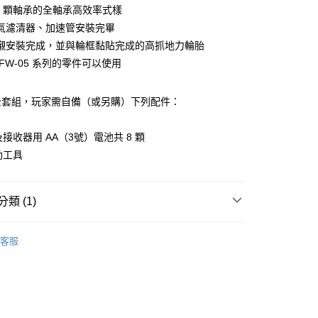
業銀行
永豐商業銀行
22 顆軸承的全軸承高效率式樣
業銀行
遠東國際商業銀行
業銀行
星展（台灣）商業銀行
業銀行
永豐商業銀行
氣濾清器、加速管安裝完畢
y
際商業銀行
中國信託商業銀行
業銀行
星展（台灣）商業銀行
襯安裝完成，並與輪框黏貼完成的高抓地力輪胎
天信用卡公司
際商業銀行
中國信託商業銀行
FW-05 系列的零件可以使用
天信用卡公司
全套組，玩家需自備（或另購）下列配件：
及接收器用 AA（3號）電池共 8 顆
動工具
0，滿NT$1,000(含以上)免運費
類 (1)
0，滿NT$1,000(含以上)免運費
ho 燃油房車系列
1/10 FW房車
客服