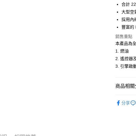
悠遊付
元大商
合計 
聯邦商
玉山商
元大商
大型空
Google Pa
台新國
玉山商
採用內
台灣樂
台新國
全盈+PAY
豐富的 
台灣樂
ATM付款
銷售重點
本產品為
1. 燃油
運送方式
2. 遙控器
3. 引擎啟
郵局
每筆NT$3
新竹物流
商品相關分
每筆NT$8
🔴 Kyos
分享