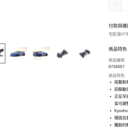
付款與運
宅配滿NT$
付款方式
商品特色
信用卡一
商品編號
6734557
信用卡分
商品特色
3 期 
搭載新
6 期 
合作金
前驅動
華南商
正反牙
合作金
LINE Pay
上海商
華南商
皆可調
國泰世
Apple Pay
上海商
Kyo
臺灣中
國泰世
穩固且
匯豐（
街口支付
臺灣中
聯邦商
獨創的
匯豐（