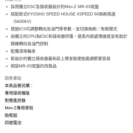
6 期 0 利率 每期
NT$1,750
21家銀行
合作金庫商業銀行
第一商業銀行
採用獨立ESC及接收器設計的Mini-Z MR-03底盤
華南商業銀行
彰化商業銀行
合作金庫商業銀行
第一商業銀行
超商取貨付款
搭配新式KYOSHO SPEED HOUSE XSPEED 56無刷馬達
上海商業儲蓄銀行
台北富邦商業銀行
華南商業銀行
彰化商業銀行
國泰世華商業銀行
兆豐國際商業銀行
（5600KV）
LINE Pay
上海商業儲蓄銀行
台北富邦商業銀行
臺灣中小企業銀行
台中商業銀行
透過ICS可調整轉向及油門等參數，並切換無刷／有刷模式
國泰世華商業銀行
兆豐國際商業銀行
匯豐（台灣）商業銀行
華泰商業銀行
Apple Pay
臺灣中小企業銀行
台中商業銀行
由獨立的CPU為ESC和接收器供電，提高內部處理速度並有助於
聯邦商業銀行
遠東國際商業銀行
匯豐（台灣）商業銀行
華泰商業銀行
精確轉向及油門控制
街口支付
元大商業銀行
永豐商業銀行
聯邦商業銀行
遠東國際商業銀行
配備滾珠軸承
玉山商業銀行
星展（台灣）商業銀行
元大商業銀行
永豐商業銀行
悠遊付
新設計的獨立接收器蓋和前上臂安裝使胎面調節更容易
台新國際商業銀行
中國信託商業銀行
玉山商業銀行
星展（台灣）商業銀行
台灣樂天信用卡公司
相容MR-03底盤的改裝品
台新國際商業銀行
中國信託商業銀行
Google Pay
台灣樂天信用卡公司
銷售重點
全盈+PAY
本商品需另購：
ATM付款
專用接收機版
對應遙控器
運送方式
Mini-Z專用車殼
全家-取貨付款
胎框組
每筆NT$60，滿NT$1,000(含以上)免運費
四號電池
7-11-取貨付款