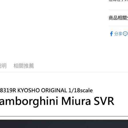
台新國
玉山商
台灣樂
台新國
Google Pa
台灣樂
商品相關分
全盈+PAY
🚗 Kyo
ATM付款
分享
🚗 Kyo
🚗 Kyo
運送方式
全家-取貨
說明
相關推薦
每筆NT$6
7-11-取
每筆NT$6
郵局
每筆NT$3
新竹物流
每筆NT$8