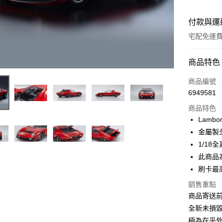
付款與運
宅配免運
付款方式
商品特色
信用卡一
商品編號
6949581
信用卡分
商品特色
3 期 
Lambo
6 期 
合作金
金屬製
華南商
1/1
合作金
超商取貨
上海商
華南商
此商品
國泰世
LINE Pay
上海商
刷卡最
臺灣中
國泰世
匯豐（
Apple Pay
銷售重點
臺灣中
聯邦商
商品寄送
匯豐（
街口支付
元大商
聯邦商
全新未損毀
玉山商
元大商
悠遊付
極為在乎