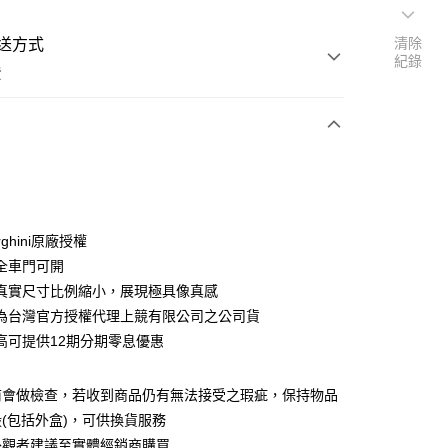
清除
送方式
紀錄
費
次付款
期付款
0 利率 每期
NT$1,650
21家銀行
rghini原廠授權
0 利率 每期
NT$825
21家銀行
庫商業銀行
第一商業銀行
全車門可開
業銀行
彰化商業銀行
8全真實尺寸比例縮小，展現極具像真感
庫商業銀行
第一商業銀行
付款
業儲蓄銀行
台北富邦商業銀行
業銀行
彰化商業銀行
為台灣官方授權代理上競有限公司之公司貨
華商業銀行
兆豐國際商業銀行
業儲蓄銀行
台北富邦商業銀行
高可提供12期分期零息優惠
小企業銀行
台中商業銀行
華商業銀行
兆豐國際商業銀行
台灣）商業銀行
華泰商業銀行
小企業銀行
台中商業銀行
業銀行
遠東國際商業銀行
前會做檢查，若收到商品仍有無法接受之瑕疵，保持物品
台灣）商業銀行
華泰商業銀行
業銀行
永豐商業銀行
業銀行
遠東國際商業銀行
(包括外盒)，可供換貨服務
業銀行
星展（台灣）商業銀行
業銀行
永豐商業銀行
外觀者建議至實體經銷商購買