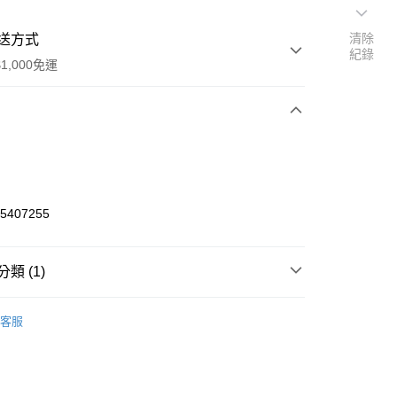
清除
送方式
紀錄
1,000免運
次付款
期付款
0 利率 每期
NT$216
21家銀行
65407255
0 利率 每期
NT$108
21家銀行
庫商業銀行
第一商業銀行
業銀行
彰化商業銀行
庫商業銀行
第一商業銀行
付款
業儲蓄銀行
台北富邦商業銀行
類 (1)
業銀行
彰化商業銀行
華商業銀行
兆豐國際商業銀行
業儲蓄銀行
台北富邦商業銀行
o Off-Road 零件
IFB, IFD, IFF, IFH,IFS,IFT
小企業銀行
台中商業銀行
華商業銀行
兆豐國際商業銀行
客服
台灣）商業銀行
華泰商業銀行
小企業銀行
台中商業銀行
業銀行
遠東國際商業銀行
台灣）商業銀行
華泰商業銀行
業銀行
永豐商業銀行
業銀行
遠東國際商業銀行
業銀行
星展（台灣）商業銀行
業銀行
永豐商業銀行