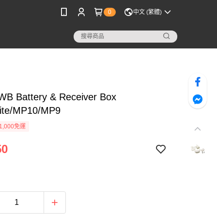
0
中文 (繁體)
WB Battery & Receiver Box
ite/MP10/MP9
1,000免運
50