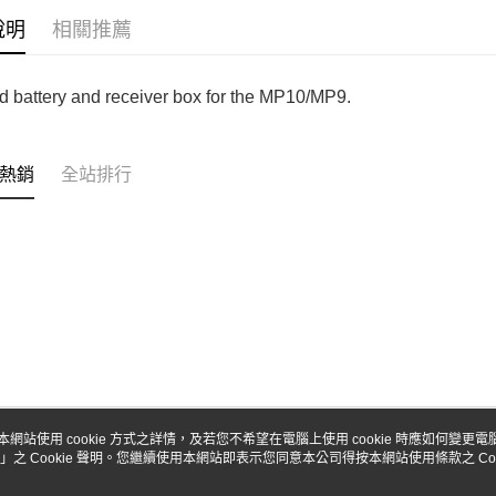
台新國
玉山商
說明
相關推薦
台灣樂
台新國
Google Pa
台灣樂
全盈+PAY
d battery and receiver box for the MP10/MP9.
ATM付款
熱銷
全站排行
運送方式
全家-取貨
每筆NT$6
7-11-取
每筆NT$6
郵局
每筆NT$3
本網站使用 cookie 方式之詳情，及若您不希望在電腦上使用 cookie 時應如何變更電腦的
新竹物流
」之 Cookie 聲明。您繼續使用本網站即表示您同意本公司得按本網站使用條款之 Coo
關於我們
客服資訊
每筆NT$8
品牌故事
購物說明