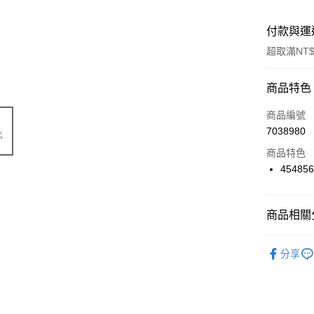
付款與運
超取滿NT$
付款方式
商品特色
信用卡一
商品編號
7038980
信用卡分
商品特色
3 期 
45485
6 期 
合作金
華南商
合作金
超商取貨
上海商
商品相關分
華南商
國泰世
LINE Pay
上海商
🔴 Kyosh
臺灣中
國泰世
分享
匯豐（
Apple Pay
臺灣中
聯邦商
匯豐（
街口支付
元大商
聯邦商
玉山商
元大商
悠遊付