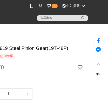
0
中文 (繁體)
19 Steel Pinion Gear(19T-48P)
1,000免運
70