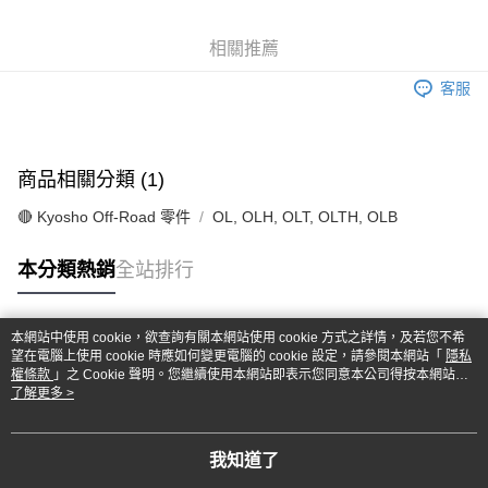
6 期 0 利率 每期
NT$153
21家銀行
合作金庫商業銀行
第一商業銀行
華南商業銀行
彰化商業銀行
合作金庫商業銀行
第一商業銀行
超商取貨付款
相關推薦
上海商業儲蓄銀行
台北富邦商業銀行
華南商業銀行
彰化商業銀行
國泰世華商業銀行
兆豐國際商業銀行
LINE Pay
上海商業儲蓄銀行
台北富邦商業銀行
客服
臺灣中小企業銀行
台中商業銀行
國泰世華商業銀行
兆豐國際商業銀行
匯豐（台灣）商業銀行
華泰商業銀行
Apple Pay
臺灣中小企業銀行
台中商業銀行
聯邦商業銀行
遠東國際商業銀行
匯豐（台灣）商業銀行
華泰商業銀行
街口支付
元大商業銀行
永豐商業銀行
商品相關分類 (1)
聯邦商業銀行
遠東國際商業銀行
玉山商業銀行
星展（台灣）商業銀行
元大商業銀行
永豐商業銀行
悠遊付
台新國際商業銀行
中國信託商業銀行
🔴 Kyosho Off-Road 零件
OL, OLH, OLT, OLTH, OLB
玉山商業銀行
星展（台灣）商業銀行
台灣樂天信用卡公司
台新國際商業銀行
中國信託商業銀行
Google Pay
本分類熱銷
全站排行
台灣樂天信用卡公司
全盈+PAY
ATM付款
本網站中使用 cookie，欲查詢有關本網站使用 cookie 方式之詳情，及若您不希
熱門標籤
望在電腦上使用 cookie 時應如何變更電腦的 cookie 設定，請參閱本網站「
隱私
權條款
」之 Cookie 聲明。您繼續使用本網站即表示您同意本公司得按本網站使
運送方式
用條款之 Cookie 聲明使用 cookie。
了解更多 >
全家-取貨付款
每筆NT$60，滿NT$1,000(含以上)免運費
我知道了
7-11-取貨付款