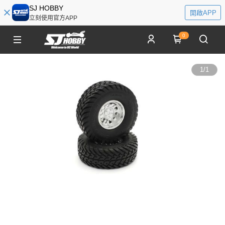
SJ HOBBY
開啟APP
立刻使用官方APP
0
1
/
1