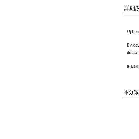
詳細
Option
By cov
durabi
It also
本分類