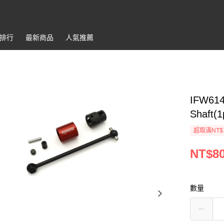
排行
最新商品
人氣推薦
IFW614
Shaft(
超取滿NT$
NT$8
數量