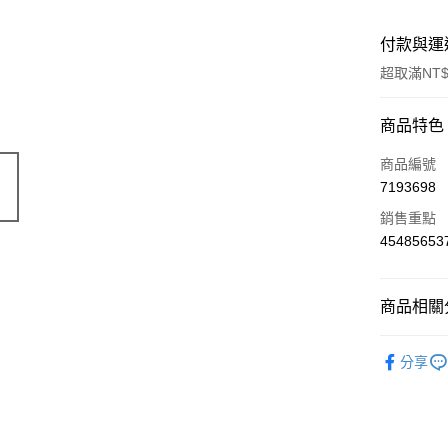
付款與運
超取滿NT$
付款方式
商品特色
信用卡一
商品編號
7193698
信用卡分
銷售重點
3 期 
45485653
6 期 
合作金
華南商
合作金
超商取貨
上海商
商品相關分
華南商
國泰世
LINE Pay
上海商
🔴 Kyosh
臺灣中
國泰世
分享
匯豐（
Apple Pay
臺灣中
聯邦商
匯豐（
街口支付
元大商
聯邦商
玉山商
元大商
悠遊付