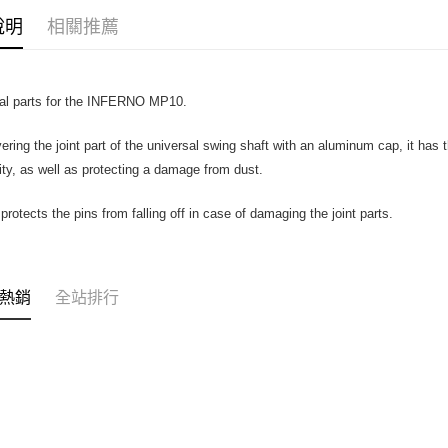
台新國
玉山商
說明
相關推薦
台灣樂
台新國
Google Pa
台灣樂
全盈+PAY
al parts for the INFERNO MP10.
ATM付款
ering the joint part of the universal swing shaft with an aluminum cap, it has
lity, as well as protecting a damage from dust.
運送方式
全家-取貨
 protects the pins from falling off in case of damaging the joint parts.
每筆NT$6
7-11-取
熱銷
全站排行
每筆NT$6
郵局
每筆NT$3
新竹物流
每筆NT$8