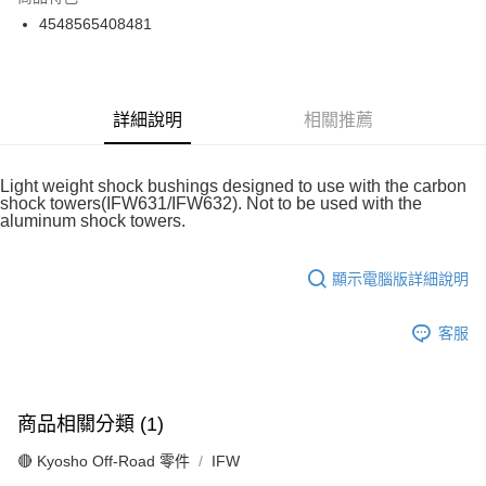
6 期 0 利率 每期
NT$62
21家銀行
合作金庫商業銀行
第一商業銀行
4548565408481
華南商業銀行
彰化商業銀行
合作金庫商業銀行
第一商業銀行
超商取貨付款
上海商業儲蓄銀行
台北富邦商業銀行
華南商業銀行
彰化商業銀行
國泰世華商業銀行
兆豐國際商業銀行
LINE Pay
上海商業儲蓄銀行
台北富邦商業銀行
臺灣中小企業銀行
台中商業銀行
國泰世華商業銀行
兆豐國際商業銀行
詳細說明
相關推薦
匯豐（台灣）商業銀行
華泰商業銀行
Apple Pay
臺灣中小企業銀行
台中商業銀行
聯邦商業銀行
遠東國際商業銀行
匯豐（台灣）商業銀行
華泰商業銀行
街口支付
元大商業銀行
永豐商業銀行
聯邦商業銀行
遠東國際商業銀行
Light weight shock bushings designed to use with the carbon
玉山商業銀行
星展（台灣）商業銀行
元大商業銀行
永豐商業銀行
shock towers(IFW631/IFW632). Not to be used with the
悠遊付
台新國際商業銀行
中國信託商業銀行
aluminum shock towers.
玉山商業銀行
星展（台灣）商業銀行
台灣樂天信用卡公司
台新國際商業銀行
中國信託商業銀行
Google Pay
台灣樂天信用卡公司
顯示電腦版詳細說明
全盈+PAY
ATM付款
客服
運送方式
全家-取貨付款
商品相關分類 (1)
每筆NT$60，滿NT$1,000(含以上)免運費
🔴 Kyosho Off-Road 零件
IFW
7-11-取貨付款