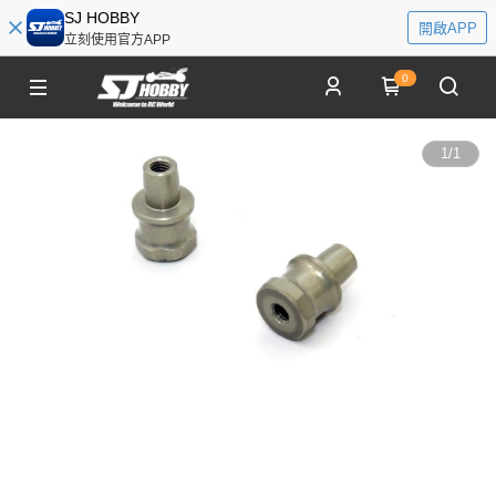
SJ HOBBY
開啟APP
立刻使用官方APP
0
1
/
1