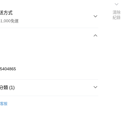
清除
送方式
紀錄
1,000免運
次付款
期付款
0 利率 每期
NT$566
21家銀行
65404865
0 利率 每期
NT$283
21家銀行
庫商業銀行
第一商業銀行
業銀行
彰化商業銀行
庫商業銀行
第一商業銀行
付款
業儲蓄銀行
台北富邦商業銀行
類 (1)
業銀行
彰化商業銀行
華商業銀行
兆豐國際商業銀行
業儲蓄銀行
台北富邦商業銀行
 Mini-Z 零件
MX、MXB、MXN、MXTH
小企業銀行
台中商業銀行
華商業銀行
兆豐國際商業銀行
客服
台灣）商業銀行
華泰商業銀行
小企業銀行
台中商業銀行
業銀行
遠東國際商業銀行
台灣）商業銀行
華泰商業銀行
業銀行
永豐商業銀行
業銀行
遠東國際商業銀行
業銀行
星展（台灣）商業銀行
業銀行
永豐商業銀行