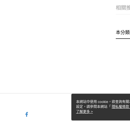
相關
本分類
本網站中使用 cookie，欲查詢有關
設定，請參閱本網站「
隱私權條款
使用 cookie。
了解更多 >