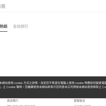
台新國
玉山商
推薦
台灣樂
台新國
Google Pa
台灣樂
全盈+PAY
ATM付款
熱銷
全站排行
運送方式
全家-取貨
每筆NT$6
7-11-取
每筆NT$6
郵局
本網站使用 cookie 方式之詳情，及若您不希望在電腦上使用 cookie 時應如何變更電腦的
每筆NT$3
」之 Cookie 聲明。您繼續使用本網站即表示您同意本公司得按本網站使用條款之 Coo
關於我們
客服資訊
品牌故事
購物說明
新竹物流
商店簡介
客服留言
每筆NT$8