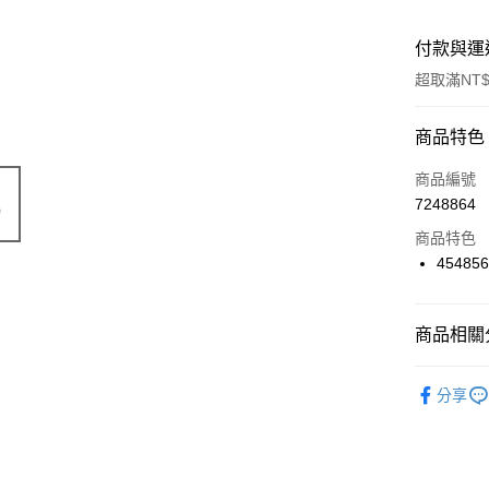
付款與運
超取滿NT$
付款方式
商品特色
信用卡一
商品編號
7248864
信用卡分
商品特色
3 期 
45485
6 期 
合作金
華南商
合作金
超商取貨
上海商
商品相關分
華南商
國泰世
LINE Pay
上海商
🔴 Kyosho
臺灣中
國泰世
分享
匯豐（
Apple Pay
臺灣中
聯邦商
匯豐（
街口支付
元大商
聯邦商
玉山商
元大商
悠遊付