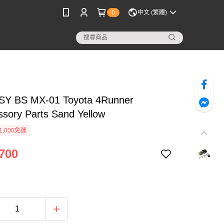
0
中文 (繁體)
Y BS MX-01 Toyota 4Runner
sory Parts Sand Yellow
1,000免運
700