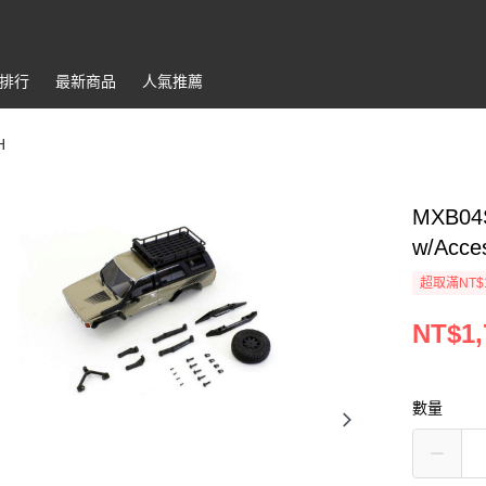
排行
最新商品
人氣推薦
H
MXB04S
w/Acces
超取滿NT$
NT$1,
數量