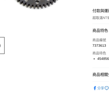
付款與運
超取滿NT$
付款方式
商品特色
信用卡一
商品編號
7373613
信用卡分
商品特色
3 期 
45485
6 期 
合作金
華南商
合作金
超商取貨
上海商
商品相關分
華南商
國泰世
LINE Pay
上海商
🔴 Kyosh
臺灣中
國泰世
分享
匯豐（
Apple Pay
臺灣中
聯邦商
匯豐（
街口支付
元大商
聯邦商
玉山商
元大商
悠遊付