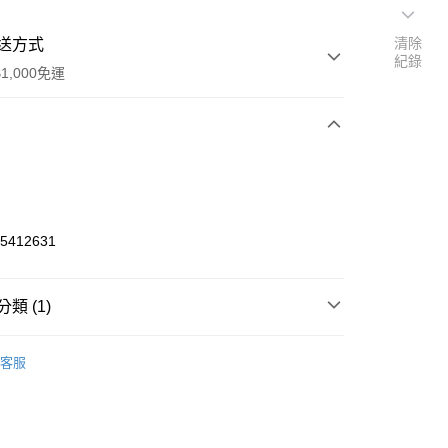
清除
送方式
紀錄
1,000免運
次付款
期付款
0 利率 每期
NT$416
21家銀行
65412631
0 利率 每期
NT$208
21家銀行
庫商業銀行
第一商業銀行
業銀行
彰化商業銀行
庫商業銀行
第一商業銀行
付款
業儲蓄銀行
台北富邦商業銀行
類 (1)
業銀行
彰化商業銀行
華商業銀行
兆豐國際商業銀行
業儲蓄銀行
台北富邦商業銀行
o Off-Road 零件
IFW
小企業銀行
台中商業銀行
華商業銀行
兆豐國際商業銀行
客服
台灣）商業銀行
華泰商業銀行
小企業銀行
台中商業銀行
業銀行
遠東國際商業銀行
台灣）商業銀行
華泰商業銀行
業銀行
永豐商業銀行
業銀行
遠東國際商業銀行
業銀行
星展（台灣）商業銀行
業銀行
永豐商業銀行