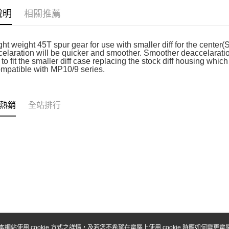
台新國
玉山商
說明
相關推薦
台灣樂
台新國
Google Pa
台灣樂
全盈+PAY
ht weight 45T spur gear for use with smaller diff for the center(
accelaration will be quicker and smoother. Smoother deaccelarati
ATM付款
to fit the smaller diff case replacing the stock diff housing whic
ompatible with MP10/9 series.
運送方式
熱銷
全站排行
全家-取貨
每筆NT$6
7-11-取
每筆NT$6
郵局
每筆NT$3
新竹物流
每筆NT$8
本網站使用 cookie 方式之詳情，及若您不希望在電腦上使用 cookie 時應如何變更電腦的