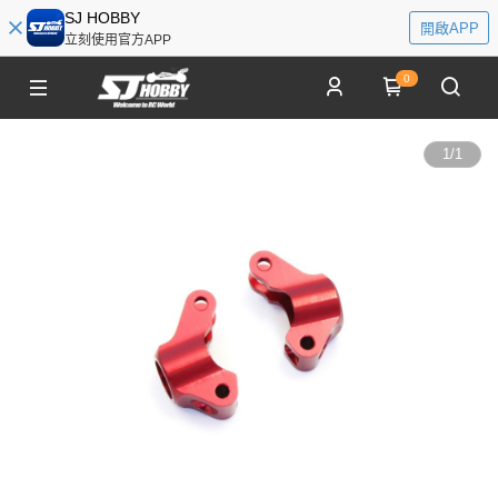
SJ HOBBY
開啟APP
立刻使用官方APP
0
1
/
1