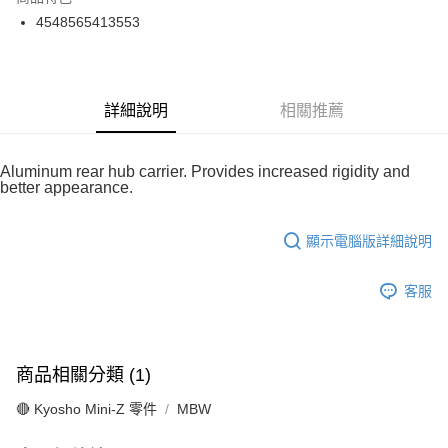
6 期 0 利率 每期
NT$163
21家銀行
合作金庫商業銀行
第一商業銀行
4548565413553
華南商業銀行
彰化商業銀行
合作金庫商業銀行
第一商業銀行
超商取貨付款
上海商業儲蓄銀行
台北富邦商業銀行
華南商業銀行
彰化商業銀行
國泰世華商業銀行
兆豐國際商業銀行
LINE Pay
上海商業儲蓄銀行
台北富邦商業銀行
臺灣中小企業銀行
台中商業銀行
國泰世華商業銀行
兆豐國際商業銀行
詳細說明
相關推薦
匯豐（台灣）商業銀行
華泰商業銀行
Apple Pay
臺灣中小企業銀行
台中商業銀行
聯邦商業銀行
遠東國際商業銀行
匯豐（台灣）商業銀行
華泰商業銀行
街口支付
元大商業銀行
永豐商業銀行
聯邦商業銀行
遠東國際商業銀行
Aluminum rear hub carrier. Provides increased rigidity and
玉山商業銀行
星展（台灣）商業銀行
元大商業銀行
永豐商業銀行
better appearance.
悠遊付
台新國際商業銀行
中國信託商業銀行
玉山商業銀行
星展（台灣）商業銀行
台灣樂天信用卡公司
台新國際商業銀行
中國信託商業銀行
Google Pay
顯示電腦版詳細說明
台灣樂天信用卡公司
全盈+PAY
客服
ATM付款
運送方式
商品相關分類 (1)
全家-取貨付款
🔴 Kyosho Mini-Z 零件
MBW
每筆NT$60，滿NT$1,000(含以上)免運費
7-11-取貨付款