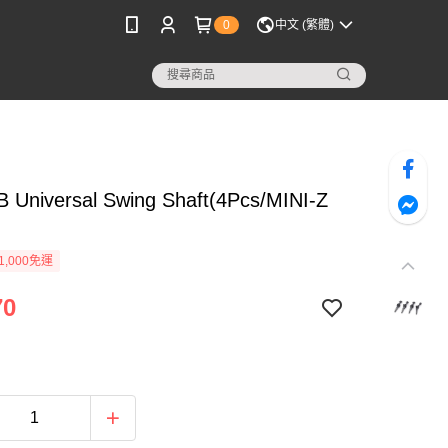
0
中文 (繁體)
 Universal Swing Shaft(4Pcs/MINI-Z
1,000免運
70