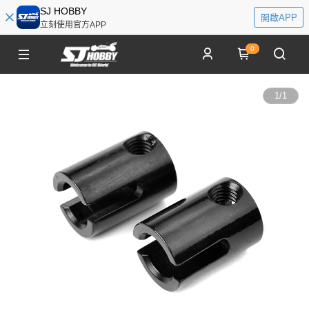
SJ HOBBY
開啟APP
立刻使用官方APP
0
1
/
1