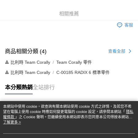
6 期 0 利率 每期
NT$73
21家銀行
合作金庫商業銀行
第一商業銀行
華南商業銀行
彰化商業銀行
合作金庫商業銀行
第一商業銀行
超商取貨付款
相關推薦
上海商業儲蓄銀行
台北富邦商業銀行
華南商業銀行
彰化商業銀行
國泰世華商業銀行
兆豐國際商業銀行
LINE Pay
上海商業儲蓄銀行
台北富邦商業銀行
客服
臺灣中小企業銀行
台中商業銀行
國泰世華商業銀行
兆豐國際商業銀行
匯豐（台灣）商業銀行
華泰商業銀行
Apple Pay
臺灣中小企業銀行
台中商業銀行
聯邦商業銀行
遠東國際商業銀行
匯豐（台灣）商業銀行
華泰商業銀行
街口支付
元大商業銀行
永豐商業銀行
聯邦商業銀行
遠東國際商業銀行
商品相關分類 (4)
查看全部
玉山商業銀行
星展（台灣）商業銀行
元大商業銀行
永豐商業銀行
悠遊付
台新國際商業銀行
中國信託商業銀行
🔺 比利時 Team Corally
Team Corally 零件
玉山商業銀行
星展（台灣）商業銀行
台灣樂天信用卡公司
台新國際商業銀行
中國信託商業銀行
Google Pay
🔺 比利時 Team Corally
C-00185 RADIX 6 標準零件
台灣樂天信用卡公司
全盈+PAY
本分類熱銷
全站排行
ATM付款
本網站中使用 cookie，欲查詢有關本網站使用 cookie 方式之詳情，及若您不希
運送方式
熱門標籤
望在電腦上使用 cookie 時應如何變更電腦的 cookie 設定，請參閱本網站「
隱私
權條款
」之 Cookie 聲明。您繼續使用本網站即表示您同意本公司得按本網站使
全家-取貨付款
用條款之 Cookie 聲明使用 cookie。
了解更多 >
每筆NT$60，滿NT$1,000(含以上)免運費
7-11-取貨付款