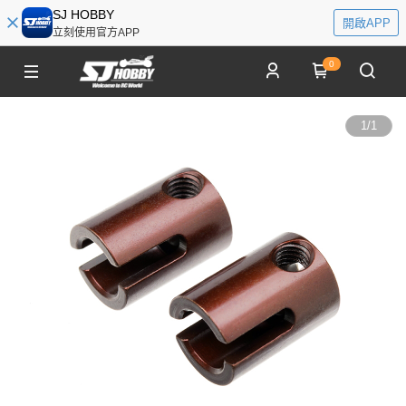
SJ HOBBY
開啟APP
立刻使用官方APP
0
1
/
1