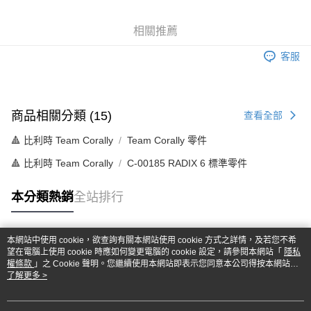
6 期 0 利率 每期
NT$106
21家銀行
合作金庫商業銀行
第一商業銀行
華南商業銀行
彰化商業銀行
合作金庫商業銀行
第一商業銀行
超商取貨付款
相關推薦
上海商業儲蓄銀行
台北富邦商業銀行
華南商業銀行
彰化商業銀行
國泰世華商業銀行
兆豐國際商業銀行
LINE Pay
上海商業儲蓄銀行
台北富邦商業銀行
客服
臺灣中小企業銀行
台中商業銀行
國泰世華商業銀行
兆豐國際商業銀行
匯豐（台灣）商業銀行
華泰商業銀行
Apple Pay
臺灣中小企業銀行
台中商業銀行
聯邦商業銀行
遠東國際商業銀行
匯豐（台灣）商業銀行
華泰商業銀行
街口支付
元大商業銀行
永豐商業銀行
聯邦商業銀行
遠東國際商業銀行
商品相關分類 (15)
查看全部
玉山商業銀行
星展（台灣）商業銀行
元大商業銀行
永豐商業銀行
悠遊付
台新國際商業銀行
中國信託商業銀行
🔺 比利時 Team Corally
Team Corally 零件
玉山商業銀行
星展（台灣）商業銀行
台灣樂天信用卡公司
台新國際商業銀行
中國信託商業銀行
Google Pay
🔺 比利時 Team Corally
C-00185 RADIX 6 標準零件
台灣樂天信用卡公司
全盈+PAY
本分類熱銷
全站排行
ATM付款
本網站中使用 cookie，欲查詢有關本網站使用 cookie 方式之詳情，及若您不希
運送方式
熱門標籤
望在電腦上使用 cookie 時應如何變更電腦的 cookie 設定，請參閱本網站「
隱私
權條款
」之 Cookie 聲明。您繼續使用本網站即表示您同意本公司得按本網站使
全家-取貨付款
用條款之 Cookie 聲明使用 cookie。
了解更多 >
每筆NT$60，滿NT$1,000(含以上)免運費
7-11-取貨付款