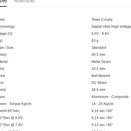
說明
相關推薦
🔺 比利時 T
玉山商
元大商
悠遊付
台新國
🔺 比利時 T
玉山商
台灣樂
台新國
Google Pa
me:
Team Corally
🔺 比利時 T
台灣樂
零件
chnology:
Digital Ultra High Voltag
全盈+PAY
tage (V):
6.0V - 8.4V
🔺 比利時 T
ATM付款
g):
63 g
pe / Size:
Standard
(mm):
40.5 mm
運送方式
erial:
Metal Gears
m):
20.5 mm
全家-取貨
red:
Ball Beared
每筆NT$6
pe:
DC Motor
7-11-取
mm):
28.5 mm
每筆NT$6
ase:
Aluminium - Composite
wer - Torque Kg/cm:
16 - 25 Kg/cm
郵局
eed 60°/sec:
0,14 sec / 60°
每筆NT$3
0°/Sec @ 6.0V:
0,14 sec / 60°
0°/Sec @ 7.4V:
0,13 sec / 60°
新竹物流