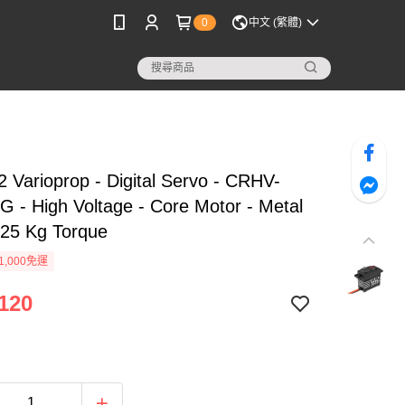
0
中文 (繁體)
 Varioprop - Digital Servo - CRHV-
 - High Voltage - Core Motor - Metal
 25 Kg Torque
1,000免運
120