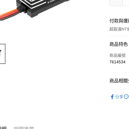
付款與運
超取滿NT$
付款方式
商品特色
信用卡一
商品編號
7614534
信用卡分
3 期 
商品相關分
6 期 
合作金
華南商
🔺 比利時 T
合作金
超商取貨
上海商
分享
華南商
🔺 比利時 T
國泰世
LINE Pay
上海商
臺灣中
國泰世
🔺 比利時 T
匯豐（
Apple Pay
臺灣中
聯邦商
🔺 比利時 T
匯豐（
街口支付
元大商
聯邦商