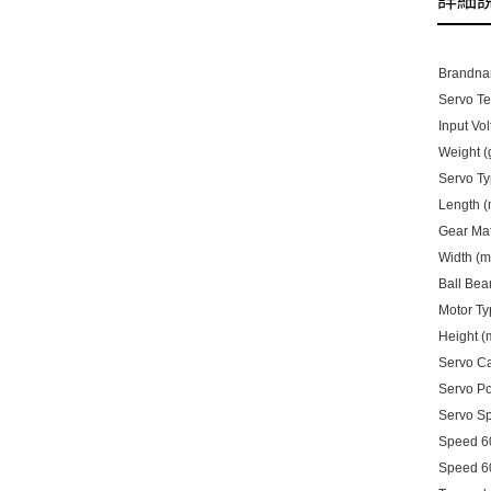
詳細
Brandna
Servo Te
Input Vol
Weight (
Servo Ty
Length 
Gear Mat
Width (m
Ball Bea
Motor Ty
Height (
Servo C
Servo Po
Servo Sp
Speed 6
Speed 6