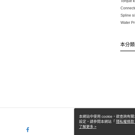
Torque k
Connecto
Spline si
Water Pr
本分類
本網站中使用 cookie，欲查詢有關
設定，請參閱本網站「
隱私權條款
使用 cookie。
了解更多 >