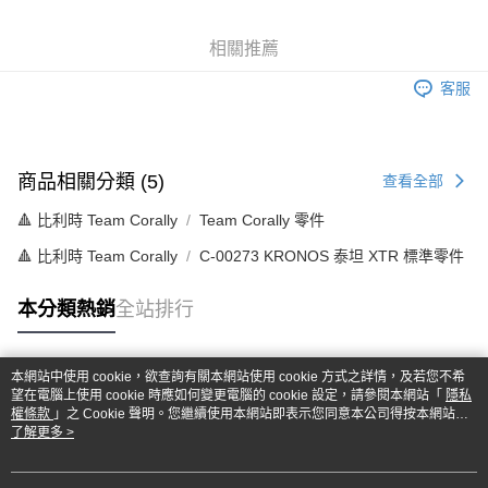
6 期 0 利率 每期
NT$66
21家銀行
合作金庫商業銀行
第一商業銀行
華南商業銀行
彰化商業銀行
合作金庫商業銀行
第一商業銀行
超商取貨付款
相關推薦
上海商業儲蓄銀行
台北富邦商業銀行
華南商業銀行
彰化商業銀行
國泰世華商業銀行
兆豐國際商業銀行
LINE Pay
上海商業儲蓄銀行
台北富邦商業銀行
客服
臺灣中小企業銀行
台中商業銀行
國泰世華商業銀行
兆豐國際商業銀行
匯豐（台灣）商業銀行
華泰商業銀行
Apple Pay
臺灣中小企業銀行
台中商業銀行
聯邦商業銀行
遠東國際商業銀行
匯豐（台灣）商業銀行
華泰商業銀行
街口支付
元大商業銀行
永豐商業銀行
聯邦商業銀行
遠東國際商業銀行
商品相關分類 (5)
查看全部
玉山商業銀行
星展（台灣）商業銀行
元大商業銀行
永豐商業銀行
悠遊付
台新國際商業銀行
中國信託商業銀行
🔺 比利時 Team Corally
Team Corally 零件
玉山商業銀行
星展（台灣）商業銀行
台灣樂天信用卡公司
台新國際商業銀行
中國信託商業銀行
Google Pay
🔺 比利時 Team Corally
C-00273 KRONOS 泰坦 XTR 標準零件
台灣樂天信用卡公司
全盈+PAY
本分類熱銷
全站排行
ATM付款
本網站中使用 cookie，欲查詢有關本網站使用 cookie 方式之詳情，及若您不希
運送方式
熱門標籤
望在電腦上使用 cookie 時應如何變更電腦的 cookie 設定，請參閱本網站「
隱私
權條款
」之 Cookie 聲明。您繼續使用本網站即表示您同意本公司得按本網站使
全家-取貨付款
用條款之 Cookie 聲明使用 cookie。
了解更多 >
每筆NT$60，滿NT$1,000(含以上)免運費
7-11-取貨付款