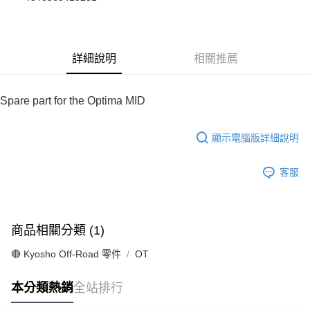
華南商業銀行
彰化商業銀行
合作金庫商業銀行
第一商業銀行
超商取貨付款
上海商業儲蓄銀行
台北富邦商業銀行
華南商業銀行
彰化商業銀行
國泰世華商業銀行
兆豐國際商業銀行
LINE Pay
上海商業儲蓄銀行
台北富邦商業銀行
臺灣中小企業銀行
台中商業銀行
國泰世華商業銀行
兆豐國際商業銀行
詳細說明
相關推薦
匯豐（台灣）商業銀行
華泰商業銀行
Apple Pay
臺灣中小企業銀行
台中商業銀行
聯邦商業銀行
遠東國際商業銀行
匯豐（台灣）商業銀行
華泰商業銀行
街口支付
元大商業銀行
永豐商業銀行
聯邦商業銀行
遠東國際商業銀行
Spare part for the Optima MID
玉山商業銀行
星展（台灣）商業銀行
元大商業銀行
永豐商業銀行
悠遊付
台新國際商業銀行
中國信託商業銀行
玉山商業銀行
星展（台灣）商業銀行
台灣樂天信用卡公司
顯示電腦版詳細說明
台新國際商業銀行
中國信託商業銀行
Google Pay
台灣樂天信用卡公司
全盈+PAY
客服
ATM付款
運送方式
商品相關分類 (1)
全家-取貨付款
🔴 Kyosho Off-Road 零件
OT
每筆NT$60，滿NT$1,000(含以上)免運費
本分類熱銷
全站排行
7-11-取貨付款