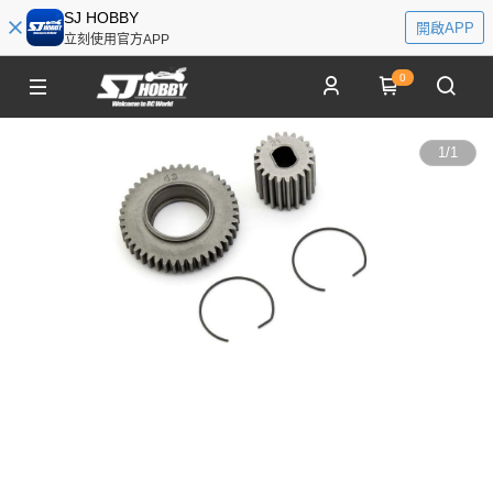
SJ HOBBY
開啟APP
立刻使用官方APP
0
1
/
1