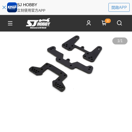
SJ HOBBY
開啟APP
立刻使用官方APP
0
1
/
1