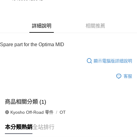
華南商業銀行
彰化商業銀行
合作金庫商業銀行
第一商業銀行
超商取貨付款
上海商業儲蓄銀行
台北富邦商業銀行
華南商業銀行
彰化商業銀行
國泰世華商業銀行
兆豐國際商業銀行
LINE Pay
上海商業儲蓄銀行
台北富邦商業銀行
臺灣中小企業銀行
台中商業銀行
國泰世華商業銀行
兆豐國際商業銀行
詳細說明
相關推薦
匯豐（台灣）商業銀行
華泰商業銀行
Apple Pay
臺灣中小企業銀行
台中商業銀行
聯邦商業銀行
遠東國際商業銀行
匯豐（台灣）商業銀行
華泰商業銀行
街口支付
元大商業銀行
永豐商業銀行
聯邦商業銀行
遠東國際商業銀行
Spare part for the Optima MID
玉山商業銀行
星展（台灣）商業銀行
元大商業銀行
永豐商業銀行
悠遊付
台新國際商業銀行
中國信託商業銀行
玉山商業銀行
星展（台灣）商業銀行
台灣樂天信用卡公司
顯示電腦版詳細說明
台新國際商業銀行
中國信託商業銀行
Google Pay
台灣樂天信用卡公司
全盈+PAY
客服
ATM付款
運送方式
商品相關分類 (1)
全家-取貨付款
🔴 Kyosho Off-Road 零件
OT
每筆NT$60，滿NT$1,000(含以上)免運費
本分類熱銷
全站排行
7-11-取貨付款