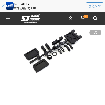
SJ HOBBY
開啟APP
立刻使用官方APP
0
1
/
1