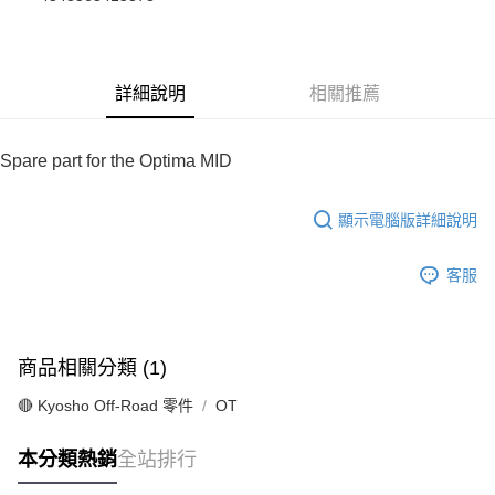
華南商業銀行
彰化商業銀行
合作金庫商業銀行
第一商業銀行
超商取貨付款
上海商業儲蓄銀行
台北富邦商業銀行
華南商業銀行
彰化商業銀行
國泰世華商業銀行
兆豐國際商業銀行
LINE Pay
上海商業儲蓄銀行
台北富邦商業銀行
臺灣中小企業銀行
台中商業銀行
國泰世華商業銀行
兆豐國際商業銀行
詳細說明
相關推薦
匯豐（台灣）商業銀行
華泰商業銀行
Apple Pay
臺灣中小企業銀行
台中商業銀行
聯邦商業銀行
遠東國際商業銀行
匯豐（台灣）商業銀行
華泰商業銀行
街口支付
元大商業銀行
永豐商業銀行
聯邦商業銀行
遠東國際商業銀行
Spare part for the Optima MID
玉山商業銀行
星展（台灣）商業銀行
元大商業銀行
永豐商業銀行
悠遊付
台新國際商業銀行
中國信託商業銀行
玉山商業銀行
星展（台灣）商業銀行
台灣樂天信用卡公司
顯示電腦版詳細說明
台新國際商業銀行
中國信託商業銀行
Google Pay
台灣樂天信用卡公司
全盈+PAY
客服
ATM付款
運送方式
商品相關分類 (1)
全家-取貨付款
🔴 Kyosho Off-Road 零件
OT
每筆NT$60，滿NT$1,000(含以上)免運費
本分類熱銷
全站排行
7-11-取貨付款