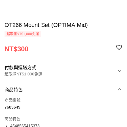
OT266 Mount Set (OPTIMA Mid)
超取滿NT$1,000免運
NT$300
付款與運送方式
超取滿NT$1,000免運
付款方式
商品特色
信用卡一次付款
商品編號
信用卡分期付款
7683649
3 期 0 利率 每期
NT$100
21家銀行
商品特色
6 期 0 利率 每期
NT$50
21家銀行
合作金庫商業銀行
第一商業銀行
4548565415373