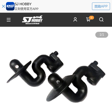
SJ HOBBY
開啟APP
立刻使用官方APP
0
1
/
1