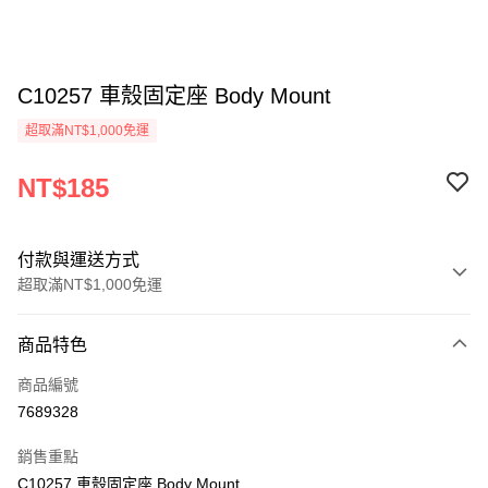
C10257 車殼固定座 Body Mount
超取滿NT$1,000免運
NT$185
付款與運送方式
超取滿NT$1,000免運
付款方式
商品特色
信用卡一次付款
商品編號
信用卡分期付款
7689328
3 期 0 利率 每期
NT$61
21家銀行
銷售重點
6 期 0 利率 每期
NT$30
21家銀行
合作金庫商業銀行
第一商業銀行
C10257 車殼固定座 Body Mount