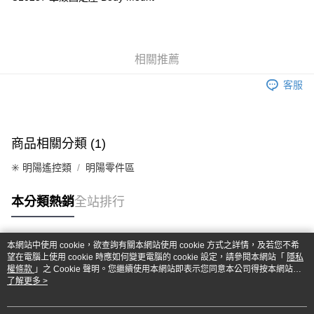
華南商業銀行
彰化商業銀行
合作金庫商業銀行
第一商業銀行
超商取貨付款
上海商業儲蓄銀行
台北富邦商業銀行
華南商業銀行
彰化商業銀行
國泰世華商業銀行
兆豐國際商業銀行
LINE Pay
上海商業儲蓄銀行
台北富邦商業銀行
臺灣中小企業銀行
台中商業銀行
國泰世華商業銀行
兆豐國際商業銀行
相關推薦
匯豐（台灣）商業銀行
華泰商業銀行
Apple Pay
臺灣中小企業銀行
台中商業銀行
聯邦商業銀行
遠東國際商業銀行
匯豐（台灣）商業銀行
華泰商業銀行
客服
街口支付
元大商業銀行
永豐商業銀行
聯邦商業銀行
遠東國際商業銀行
玉山商業銀行
星展（台灣）商業銀行
元大商業銀行
永豐商業銀行
悠遊付
台新國際商業銀行
中國信託商業銀行
玉山商業銀行
星展（台灣）商業銀行
台灣樂天信用卡公司
台新國際商業銀行
中國信託商業銀行
Google Pay
商品相關分類 (1)
台灣樂天信用卡公司
全盈+PAY
✳️ 明陽遙控類
明陽零件區
ATM付款
本分類熱銷
全站排行
運送方式
本網站中使用 cookie，欲查詢有關本網站使用 cookie 方式之詳情，及若您不希
全家-取貨付款
熱門標籤
望在電腦上使用 cookie 時應如何變更電腦的 cookie 設定，請參閱本網站「
隱私
每筆NT$60，滿NT$1,000(含以上)免運費
權條款
」之 Cookie 聲明。您繼續使用本網站即表示您同意本公司得按本網站使
用條款之 Cookie 聲明使用 cookie。
了解更多 >
7-11-取貨付款