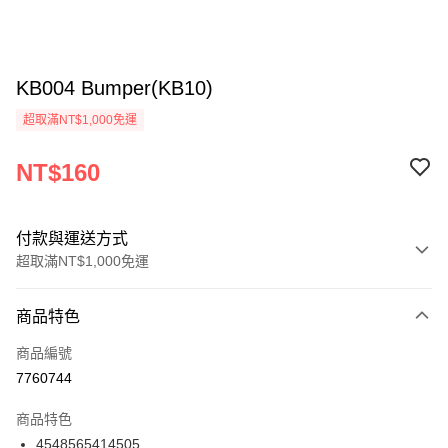
KB004 Bumper(KB10)
超取滿NT$1,000免運
NT$160
付款與運送方式
超取滿NT$1,000免運
付款方式
商品特色
信用卡一次付款
商品編號
信用卡分期付款
7760744
3 期 0 利率 每期
NT$53
21家銀行
商品特色
6 期 0 利率 每期
NT$26
21家銀行
合作金庫商業銀行
第一商業銀行
4548565414505