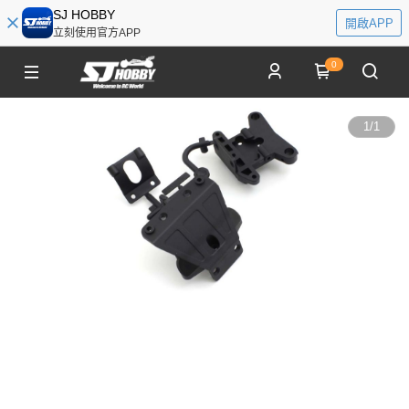
SJ HOBBY
開啟APP
立刻使用官方APP
0
1
/
1