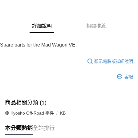
華南商業銀行
彰化商業銀行
合作金庫商業銀行
第一商業銀行
超商取貨付款
上海商業儲蓄銀行
台北富邦商業銀行
華南商業銀行
彰化商業銀行
國泰世華商業銀行
兆豐國際商業銀行
LINE Pay
上海商業儲蓄銀行
台北富邦商業銀行
臺灣中小企業銀行
台中商業銀行
國泰世華商業銀行
兆豐國際商業銀行
詳細說明
相關推薦
匯豐（台灣）商業銀行
華泰商業銀行
Apple Pay
臺灣中小企業銀行
台中商業銀行
聯邦商業銀行
遠東國際商業銀行
匯豐（台灣）商業銀行
華泰商業銀行
街口支付
元大商業銀行
永豐商業銀行
聯邦商業銀行
遠東國際商業銀行
Spare parts for the Mad Wagon VE.
玉山商業銀行
星展（台灣）商業銀行
元大商業銀行
永豐商業銀行
悠遊付
台新國際商業銀行
中國信託商業銀行
玉山商業銀行
星展（台灣）商業銀行
台灣樂天信用卡公司
顯示電腦版詳細說明
台新國際商業銀行
中國信託商業銀行
Google Pay
台灣樂天信用卡公司
全盈+PAY
客服
ATM付款
運送方式
商品相關分類 (1)
全家-取貨付款
🔴 Kyosho Off-Road 零件
KB
每筆NT$60，滿NT$1,000(含以上)免運費
本分類熱銷
全站排行
7-11-取貨付款