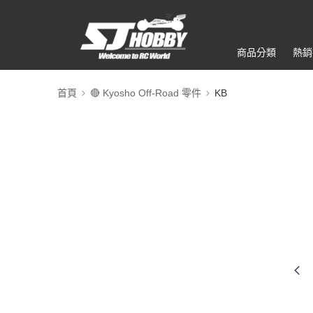
商品分類
熱銷
首頁
🔴 Kyosho Off-Road 零件
KB