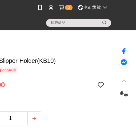
0
中文 (繁體)
Slipper Holder(KB10)
1,000免運
90