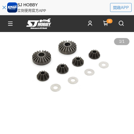
SJ HOBBY
開啟APP
立刻使用官方APP
0
1
/
1