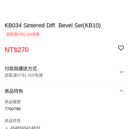
KB034 Sintered Diff. Bevel Set(KB10)
超取滿NT$1,000免運
NT$270
付款與運送方式
超取滿NT$1,000免運
付款方式
商品特色
信用卡一次付款
商品編號
信用卡分期付款
7760788
3 期 0 利率 每期
NT$90
21家銀行
商品特色
6 期 0 利率 每期
NT$45
21家銀行
合作金庫商業銀行
第一商業銀行
4548565414833