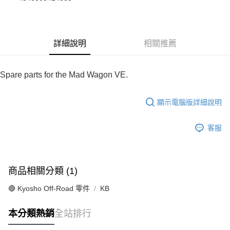
華南商業銀行
彰化商業銀行
合作金庫商業銀行
第一商業銀行
超商取貨付款
上海商業儲蓄銀行
台北富邦商業銀行
華南商業銀行
彰化商業銀行
國泰世華商業銀行
兆豐國際商業銀行
LINE Pay
上海商業儲蓄銀行
台北富邦商業銀行
臺灣中小企業銀行
台中商業銀行
國泰世華商業銀行
兆豐國際商業銀行
詳細說明
相關推薦
匯豐（台灣）商業銀行
華泰商業銀行
Apple Pay
臺灣中小企業銀行
台中商業銀行
聯邦商業銀行
遠東國際商業銀行
匯豐（台灣）商業銀行
華泰商業銀行
街口支付
元大商業銀行
永豐商業銀行
聯邦商業銀行
遠東國際商業銀行
Spare parts for the Mad Wagon VE.
玉山商業銀行
星展（台灣）商業銀行
元大商業銀行
永豐商業銀行
悠遊付
台新國際商業銀行
中國信託商業銀行
玉山商業銀行
星展（台灣）商業銀行
台灣樂天信用卡公司
顯示電腦版詳細說明
台新國際商業銀行
中國信託商業銀行
Google Pay
台灣樂天信用卡公司
全盈+PAY
客服
ATM付款
運送方式
商品相關分類 (1)
全家-取貨付款
🔴 Kyosho Off-Road 零件
KB
每筆NT$60，滿NT$1,000(含以上)免運費
本分類熱銷
全站排行
7-11-取貨付款