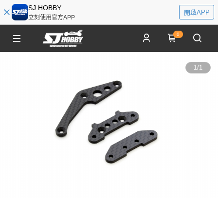
SJ HOBBY
開啟APP
立刻使用官方APP
0
1
/
1