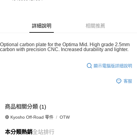
華南商業銀行
彰化商業銀行
合作金庫商業銀行
第一商業銀行
超商取貨付款
上海商業儲蓄銀行
台北富邦商業銀行
華南商業銀行
彰化商業銀行
國泰世華商業銀行
兆豐國際商業銀行
LINE Pay
上海商業儲蓄銀行
台北富邦商業銀行
臺灣中小企業銀行
台中商業銀行
國泰世華商業銀行
兆豐國際商業銀行
詳細說明
相關推薦
匯豐（台灣）商業銀行
華泰商業銀行
Apple Pay
臺灣中小企業銀行
台中商業銀行
聯邦商業銀行
遠東國際商業銀行
匯豐（台灣）商業銀行
華泰商業銀行
街口支付
元大商業銀行
永豐商業銀行
聯邦商業銀行
遠東國際商業銀行
Optional carbon plate for the Optima Mid. High grade 2.5mm
玉山商業銀行
星展（台灣）商業銀行
元大商業銀行
永豐商業銀行
carbon with precision CNC. Increased durability and lighter.
悠遊付
台新國際商業銀行
中國信託商業銀行
玉山商業銀行
星展（台灣）商業銀行
台灣樂天信用卡公司
台新國際商業銀行
中國信託商業銀行
Google Pay
顯示電腦版詳細說明
台灣樂天信用卡公司
全盈+PAY
客服
ATM付款
運送方式
商品相關分類 (1)
全家-取貨付款
🔴 Kyosho Off-Road 零件
OTW
每筆NT$60，滿NT$1,000(含以上)免運費
7-11-取貨付款
本分類熱銷
全站排行