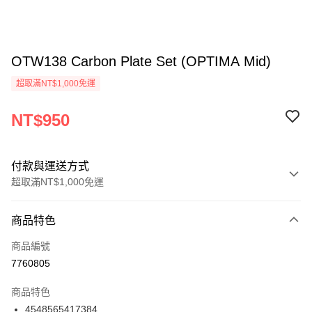
OTW138 Carbon Plate Set (OPTIMA Mid)
超取滿NT$1,000免運
NT$950
付款與運送方式
超取滿NT$1,000免運
付款方式
商品特色
信用卡一次付款
商品編號
信用卡分期付款
7760805
3 期 0 利率 每期
NT$316
21家銀行
商品特色
6 期 0 利率 每期
NT$158
21家銀行
合作金庫商業銀行
第一商業銀行
4548565417384