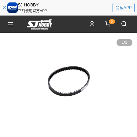
SJ HOBBY
開啟APP
立刻使用官方APP
0
1
/
1