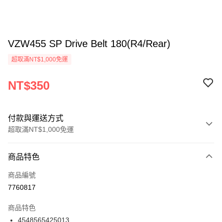
VZW455 SP Drive Belt 180(R4/Rear)
超取滿NT$1,000免運
NT$350
付款與運送方式
超取滿NT$1,000免運
付款方式
商品特色
信用卡一次付款
商品編號
信用卡分期付款
7760817
3 期 0 利率 每期
NT$116
21家銀行
商品特色
6 期 0 利率 每期
NT$58
21家銀行
合作金庫商業銀行
第一商業銀行
4548565425013