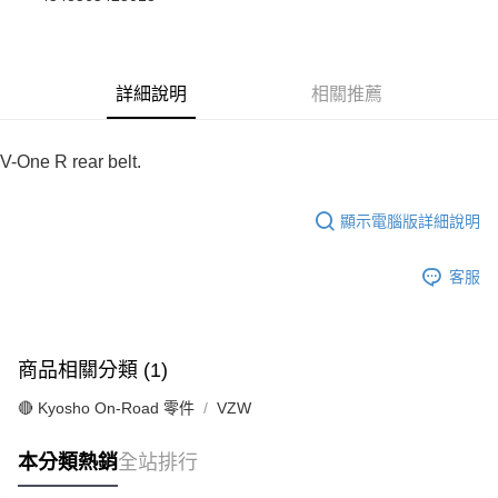
華南商業銀行
彰化商業銀行
合作金庫商業銀行
第一商業銀行
超商取貨付款
上海商業儲蓄銀行
台北富邦商業銀行
華南商業銀行
彰化商業銀行
國泰世華商業銀行
兆豐國際商業銀行
LINE Pay
上海商業儲蓄銀行
台北富邦商業銀行
臺灣中小企業銀行
台中商業銀行
國泰世華商業銀行
兆豐國際商業銀行
詳細說明
相關推薦
匯豐（台灣）商業銀行
華泰商業銀行
Apple Pay
臺灣中小企業銀行
台中商業銀行
聯邦商業銀行
遠東國際商業銀行
匯豐（台灣）商業銀行
華泰商業銀行
街口支付
元大商業銀行
永豐商業銀行
聯邦商業銀行
遠東國際商業銀行
V-One R rear belt.
玉山商業銀行
星展（台灣）商業銀行
元大商業銀行
永豐商業銀行
悠遊付
台新國際商業銀行
中國信託商業銀行
玉山商業銀行
星展（台灣）商業銀行
台灣樂天信用卡公司
顯示電腦版詳細說明
台新國際商業銀行
中國信託商業銀行
Google Pay
台灣樂天信用卡公司
全盈+PAY
客服
ATM付款
運送方式
商品相關分類 (1)
全家-取貨付款
🔴 Kyosho On-Road 零件
VZW
每筆NT$60，滿NT$1,000(含以上)免運費
本分類熱銷
全站排行
7-11-取貨付款