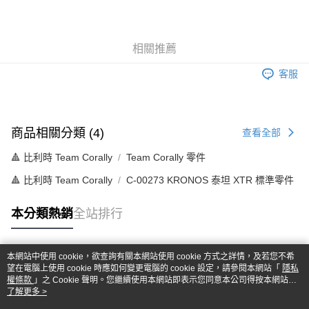
3 期 0 利率 每期
NT$276
21家銀行
6 期 0 利率 每期
NT$138
21家銀行
合作金庫商業銀行
第一商業銀行
華南商業銀行
彰化商業銀行
合作金庫商業銀行
第一商業銀行
超商取貨付款
相關推薦
上海商業儲蓄銀行
台北富邦商業銀行
華南商業銀行
彰化商業銀行
國泰世華商業銀行
兆豐國際商業銀行
LINE Pay
上海商業儲蓄銀行
台北富邦商業銀行
客服
臺灣中小企業銀行
台中商業銀行
國泰世華商業銀行
兆豐國際商業銀行
匯豐（台灣）商業銀行
華泰商業銀行
Apple Pay
臺灣中小企業銀行
台中商業銀行
聯邦商業銀行
遠東國際商業銀行
匯豐（台灣）商業銀行
華泰商業銀行
街口支付
元大商業銀行
永豐商業銀行
聯邦商業銀行
遠東國際商業銀行
商品相關分類 (4)
查看全部
玉山商業銀行
星展（台灣）商業銀行
元大商業銀行
永豐商業銀行
悠遊付
台新國際商業銀行
中國信託商業銀行
🔺 比利時 Team Corally
Team Corally 零件
玉山商業銀行
星展（台灣）商業銀行
台灣樂天信用卡公司
台新國際商業銀行
中國信託商業銀行
Google Pay
🔺 比利時 Team Corally
C-00273 KRONOS 泰坦 XTR 標準零件
台灣樂天信用卡公司
全盈+PAY
本分類熱銷
全站排行
ATM付款
本網站中使用 cookie，欲查詢有關本網站使用 cookie 方式之詳情，及若您不希
運送方式
熱門標籤
望在電腦上使用 cookie 時應如何變更電腦的 cookie 設定，請參閱本網站「
隱私
權條款
」之 Cookie 聲明。您繼續使用本網站即表示您同意本公司得按本網站使
全家-取貨付款
用條款之 Cookie 聲明使用 cookie。
了解更多 >
每筆NT$60，滿NT$1,000(含以上)免運費