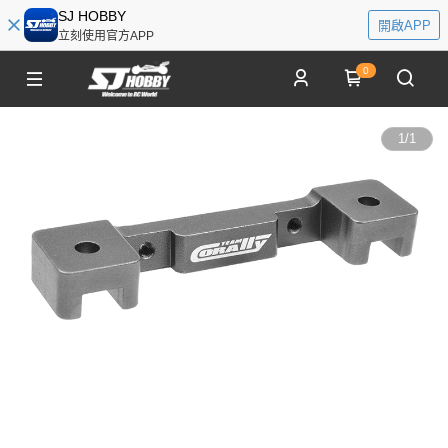
SJ HOBBY
開啟APP
立刻使用官方APP
0
1
/
1