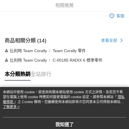
華南商業銀行
彰化商業銀行
合作金庫商業銀行
第一商業銀行
超商取貨付款
相關推薦
上海商業儲蓄銀行
台北富邦商業銀行
華南商業銀行
彰化商業銀行
國泰世華商業銀行
兆豐國際商業銀行
LINE Pay
上海商業儲蓄銀行
台北富邦商業銀行
客服
臺灣中小企業銀行
台中商業銀行
國泰世華商業銀行
兆豐國際商業銀行
匯豐（台灣）商業銀行
華泰商業銀行
Apple Pay
臺灣中小企業銀行
台中商業銀行
聯邦商業銀行
遠東國際商業銀行
匯豐（台灣）商業銀行
華泰商業銀行
街口支付
元大商業銀行
永豐商業銀行
聯邦商業銀行
遠東國際商業銀行
商品相關分類 (14)
查看全部
玉山商業銀行
星展（台灣）商業銀行
元大商業銀行
永豐商業銀行
悠遊付
台新國際商業銀行
中國信託商業銀行
🔺 比利時 Team Corally
Team Corally 零件
玉山商業銀行
星展（台灣）商業銀行
台灣樂天信用卡公司
台新國際商業銀行
中國信託商業銀行
Google Pay
🔺 比利時 Team Corally
C-00185 RADIX 6 標準零件
台灣樂天信用卡公司
全盈+PAY
本分類熱銷
全站排行
ATM付款
本網站中使用 cookie，欲查詢有關本網站使用 cookie 方式之詳情，及若您不希
運送方式
熱門標籤
望在電腦上使用 cookie 時應如何變更電腦的 cookie 設定，請參閱本網站「
隱私
權條款
」之 Cookie 聲明。您繼續使用本網站即表示您同意本公司得按本網站使
全家-取貨付款
用條款之 Cookie 聲明使用 cookie。
了解更多 >
每筆NT$60，滿NT$1,000(含以上)免運費
7-11-取貨付款
我知道了