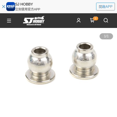
SJ HOBBY
開啟APP
立刻使用官方APP
0
1
/
1