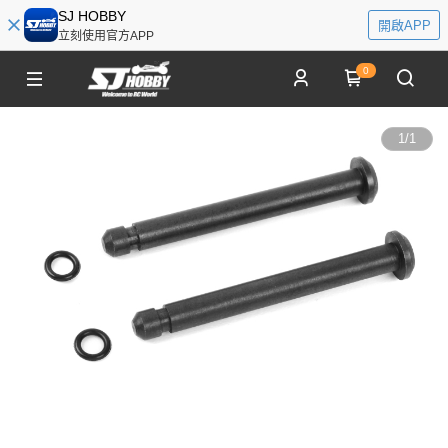
SJ HOBBY
開啟APP
立刻使用官方APP
0
1
/
1