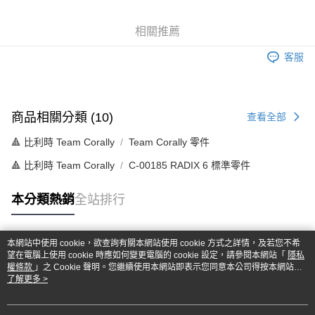
6 期 0 利率 每期
NT$36
21家銀行
合作金庫商業銀行
第一商業銀行
華南商業銀行
彰化商業銀行
合作金庫商業銀行
第一商業銀行
超商取貨付款
相關推薦
上海商業儲蓄銀行
台北富邦商業銀行
華南商業銀行
彰化商業銀行
國泰世華商業銀行
兆豐國際商業銀行
LINE Pay
上海商業儲蓄銀行
台北富邦商業銀行
客服
臺灣中小企業銀行
台中商業銀行
國泰世華商業銀行
兆豐國際商業銀行
匯豐（台灣）商業銀行
華泰商業銀行
Apple Pay
臺灣中小企業銀行
台中商業銀行
聯邦商業銀行
遠東國際商業銀行
匯豐（台灣）商業銀行
華泰商業銀行
街口支付
元大商業銀行
永豐商業銀行
聯邦商業銀行
遠東國際商業銀行
商品相關分類 (10)
查看全部
玉山商業銀行
星展（台灣）商業銀行
元大商業銀行
永豐商業銀行
悠遊付
台新國際商業銀行
中國信託商業銀行
🔺 比利時 Team Corally
Team Corally 零件
玉山商業銀行
星展（台灣）商業銀行
台灣樂天信用卡公司
台新國際商業銀行
中國信託商業銀行
Google Pay
🔺 比利時 Team Corally
C-00185 RADIX 6 標準零件
台灣樂天信用卡公司
全盈+PAY
本分類熱銷
全站排行
ATM付款
本網站中使用 cookie，欲查詢有關本網站使用 cookie 方式之詳情，及若您不希
運送方式
熱門標籤
望在電腦上使用 cookie 時應如何變更電腦的 cookie 設定，請參閱本網站「
隱私
權條款
」之 Cookie 聲明。您繼續使用本網站即表示您同意本公司得按本網站使
全家-取貨付款
用條款之 Cookie 聲明使用 cookie。
了解更多 >
每筆NT$60，滿NT$1,000(含以上)免運費
7-11-取貨付款