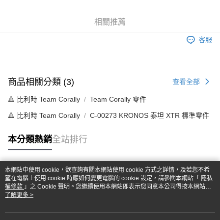
6 期 0 利率 每期
NT$179
21家銀行
合作金庫商業銀行
第一商業銀行
華南商業銀行
彰化商業銀行
合作金庫商業銀行
第一商業銀行
超商取貨付款
相關推薦
上海商業儲蓄銀行
台北富邦商業銀行
華南商業銀行
彰化商業銀行
國泰世華商業銀行
兆豐國際商業銀行
LINE Pay
上海商業儲蓄銀行
台北富邦商業銀行
客服
臺灣中小企業銀行
台中商業銀行
國泰世華商業銀行
兆豐國際商業銀行
匯豐（台灣）商業銀行
華泰商業銀行
Apple Pay
臺灣中小企業銀行
台中商業銀行
聯邦商業銀行
遠東國際商業銀行
匯豐（台灣）商業銀行
華泰商業銀行
街口支付
元大商業銀行
永豐商業銀行
聯邦商業銀行
遠東國際商業銀行
商品相關分類 (3)
查看全部
玉山商業銀行
星展（台灣）商業銀行
元大商業銀行
永豐商業銀行
悠遊付
台新國際商業銀行
中國信託商業銀行
🔺 比利時 Team Corally
Team Corally 零件
玉山商業銀行
星展（台灣）商業銀行
台灣樂天信用卡公司
台新國際商業銀行
中國信託商業銀行
Google Pay
🔺 比利時 Team Corally
C-00273 KRONOS 泰坦 XTR 標準零件
台灣樂天信用卡公司
全盈+PAY
本分類熱銷
全站排行
ATM付款
本網站中使用 cookie，欲查詢有關本網站使用 cookie 方式之詳情，及若您不希
運送方式
熱門標籤
望在電腦上使用 cookie 時應如何變更電腦的 cookie 設定，請參閱本網站「
隱私
權條款
」之 Cookie 聲明。您繼續使用本網站即表示您同意本公司得按本網站使
全家-取貨付款
用條款之 Cookie 聲明使用 cookie。
了解更多 >
每筆NT$60，滿NT$1,000(含以上)免運費
7-11-取貨付款