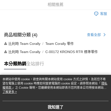
華南商業銀行
彰化商業銀行
合作金庫商業銀行
第一商業銀行
超商取貨付款
相關推薦
上海商業儲蓄銀行
台北富邦商業銀行
華南商業銀行
彰化商業銀行
國泰世華商業銀行
兆豐國際商業銀行
LINE Pay
上海商業儲蓄銀行
台北富邦商業銀行
客服
臺灣中小企業銀行
台中商業銀行
國泰世華商業銀行
兆豐國際商業銀行
匯豐（台灣）商業銀行
華泰商業銀行
Apple Pay
臺灣中小企業銀行
台中商業銀行
聯邦商業銀行
遠東國際商業銀行
匯豐（台灣）商業銀行
華泰商業銀行
街口支付
元大商業銀行
永豐商業銀行
聯邦商業銀行
遠東國際商業銀行
商品相關分類 (4)
查看全部
玉山商業銀行
星展（台灣）商業銀行
元大商業銀行
永豐商業銀行
悠遊付
台新國際商業銀行
中國信託商業銀行
🔺 比利時 Team Corally
Team Corally 零件
玉山商業銀行
星展（台灣）商業銀行
台灣樂天信用卡公司
台新國際商業銀行
中國信託商業銀行
Google Pay
🔺 比利時 Team Corally
C-00172 KRONOS RTR 標準零件
台灣樂天信用卡公司
全盈+PAY
本分類熱銷
全站排行
ATM付款
本網站中使用 cookie，欲查詢有關本網站使用 cookie 方式之詳情，及若您不希
運送方式
熱門標籤
望在電腦上使用 cookie 時應如何變更電腦的 cookie 設定，請參閱本網站「
隱私
權條款
」之 Cookie 聲明。您繼續使用本網站即表示您同意本公司得按本網站使
全家-取貨付款
用條款之 Cookie 聲明使用 cookie。
了解更多 >
每筆NT$60，滿NT$1,000(含以上)免運費
7-11-取貨付款
我知道了