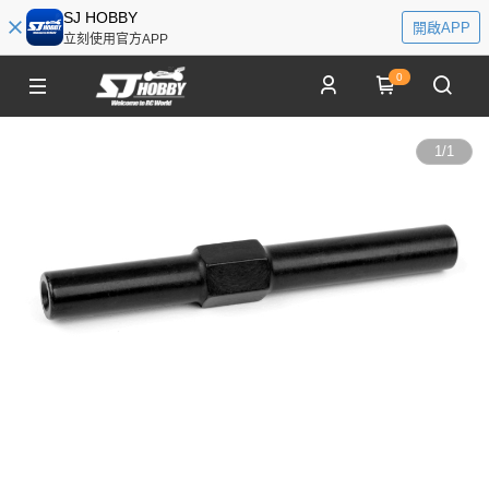
SJ HOBBY
開啟APP
立刻使用官方APP
0
1
/
1