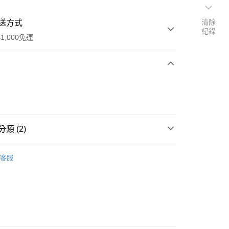
清除
送方式
紀錄
1,000免運
次付款
期付款
0 利率 每期
NT$295
21家銀行
類 (2)
0 利率 每期
NT$147
21家銀行
庫商業銀行
第一商業銀行
業銀行
彰化商業銀行
eam Corally
Team Corally 零件
庫商業銀行
第一商業銀行
付款
業儲蓄銀行
台北富邦商業銀行
客服
業銀行
彰化商業銀行
eam Corally
C-00166 JAMBO 標準零件
華商業銀行
兆豐國際商業銀行
業儲蓄銀行
台北富邦商業銀行
小企業銀行
台中商業銀行
華商業銀行
兆豐國際商業銀行
台灣）商業銀行
華泰商業銀行
小企業銀行
台中商業銀行
業銀行
遠東國際商業銀行
台灣）商業銀行
華泰商業銀行
業銀行
永豐商業銀行
業銀行
遠東國際商業銀行
業銀行
星展（台灣）商業銀行
業銀行
永豐商業銀行