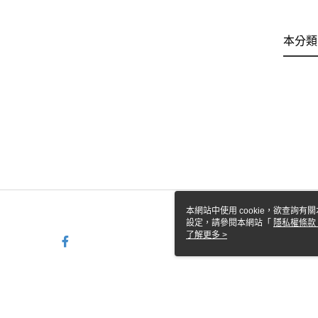
本分類
本網站中使用 cookie，欲查詢有關
設定，請參閱本網站「
隱私權條款
使用 cookie。
了解更多 >