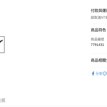
付款與運
超取滿NT$
付款方式
商品特色
信用卡一
商品編號
7791431
信用卡分
3 期 
商品相關分
6 期 
合作金
華南商
🔺 比利時 T
合作金
超商取貨
上海商
分享
華南商
🔺 比利時 T
國泰世
LINE Pay
上海商
臺灣中
國泰世
匯豐（
Apple Pay
臺灣中
聯邦商
匯豐（
街口支付
元大商
聯邦商
推薦
玉山商
元大商
悠遊付