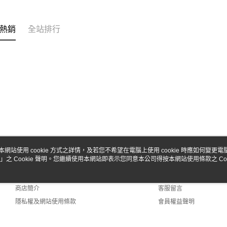
台新國
玉山商
台灣樂
台新國
Google Pa
台灣樂
熱銷
全站排行
全盈+PAY
ATM付款
運送方式
全家-取貨
每筆NT$6
7-11-取
本網站使用 cookie 方式之詳情，及若您不希望在電腦上使用 cookie 時應如何變更電腦的
每筆NT$6
」之 Cookie 聲明。您繼續使用本網站即表示您同意本公司得按本網站使用條款之 Coo
關於我們
客服資訊
郵局
品牌故事
購物說明
每筆NT$3
商店簡介
客服留言
隱私權及網站使用條款
會員權益聲明
新竹物流
聯絡我們
每筆NT$8