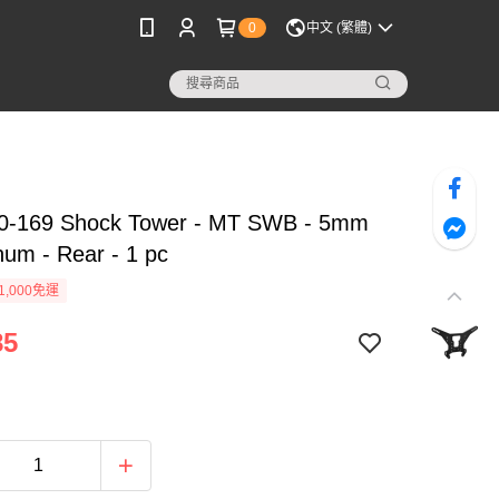
0
中文 (繁體)
0-169 Shock Tower - MT SWB - 5mm
num - Rear - 1 pc
1,000免運
85