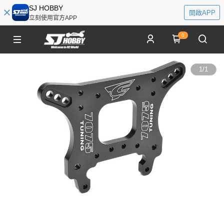
SJ HOBBY
開啟APP
立刻使用官方APP
0
1
/
1