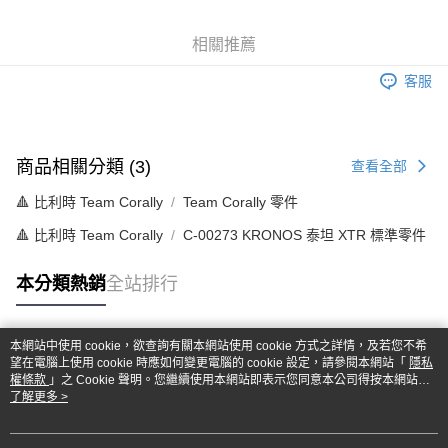
6 期 0 利率 每期
NT$215
21家銀行
合作金庫商業銀行
第一商業銀行
華南商業銀行
彰化商業銀行
合作金庫商業銀行
第一商業銀行
超商取貨付款
相關推薦
上海商業儲蓄銀行
台北富邦商業銀行
華南商業銀行
彰化商業銀行
國泰世華商業銀行
兆豐國際商業銀行
LINE Pay
上海商業儲蓄銀行
台北富邦商業銀行
客服
臺灣中小企業銀行
台中商業銀行
國泰世華商業銀行
兆豐國際商業銀行
匯豐（台灣）商業銀行
華泰商業銀行
Apple Pay
臺灣中小企業銀行
台中商業銀行
聯邦商業銀行
遠東國際商業銀行
匯豐（台灣）商業銀行
華泰商業銀行
街口支付
元大商業銀行
永豐商業銀行
聯邦商業銀行
遠東國際商業銀行
商品相關分類 (3)
查看全部
玉山商業銀行
星展（台灣）商業銀行
元大商業銀行
永豐商業銀行
悠遊付
台新國際商業銀行
中國信託商業銀行
🔺 比利時 Team Corally
Team Corally 零件
玉山商業銀行
星展（台灣）商業銀行
台灣樂天信用卡公司
台新國際商業銀行
中國信託商業銀行
Google Pay
🔺 比利時 Team Corally
C-00273 KRONOS 泰坦 XTR 標準零件
台灣樂天信用卡公司
全盈+PAY
本分類熱銷
全站排行
ATM付款
本網站中使用 cookie，欲查詢有關本網站使用 cookie 方式之詳情，及若您不希
運送方式
熱門標籤
望在電腦上使用 cookie 時應如何變更電腦的 cookie 設定，請參閱本網站「
隱私
權條款
」之 Cookie 聲明。您繼續使用本網站即表示您同意本公司得按本網站使
全家-取貨付款
用條款之 Cookie 聲明使用 cookie。
了解更多 >
每筆NT$60，滿NT$1,000(含以上)免運費
7-11-取貨付款