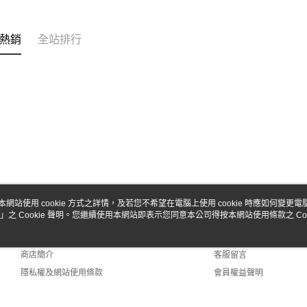
台新國
🔺 比利時 T
玉山商
台灣樂
台新國
Google Pa
🔺 比利時 T
台灣樂
熱銷
全站排行
全盈+PAY
🔺 比利時 T
🔺 比利時 T
ATM付款
🔺 比利時 T
🔺 比利時 T
運送方式
🔺 比利時 T
全家-取貨
零件
每筆NT$6
🔺 比利時 T
7-11-取
🔺 比利時 T
本網站使用 cookie 方式之詳情，及若您不希望在電腦上使用 cookie 時應如何變更電腦的
每筆NT$6
」之 Cookie 聲明。您繼續使用本網站即表示您同意本公司得按本網站使用條款之 Coo
關於我們
客服資訊
郵局
品牌故事
購物說明
每筆NT$3
商店簡介
客服留言
隱私權及網站使用條款
會員權益聲明
新竹物流
聯絡我們
每筆NT$8