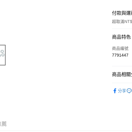
付款與運
超取滿NT$
付款方式
商品特色
信用卡一
商品編號
7791447
信用卡分
3 期 
商品相關分
6 期 
合作金
華南商
🔺 比利時 T
合作金
超商取貨
上海商
分享
華南商
🔺 比利時 T
國泰世
LINE Pay
上海商
臺灣中
國泰世
🔺 比利時 T
匯豐（
Apple Pay
臺灣中
聯邦商
🔺 比利時 T
匯豐（
街口支付
元大商
聯邦商
推薦
🔺 比利時 T
玉山商
元大商
悠遊付