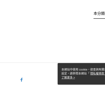
本分類
本網站中使用 cookie，欲查詢有關
設定，請參閱本網站「
隱私權條款
使用 cookie。
了解更多 >