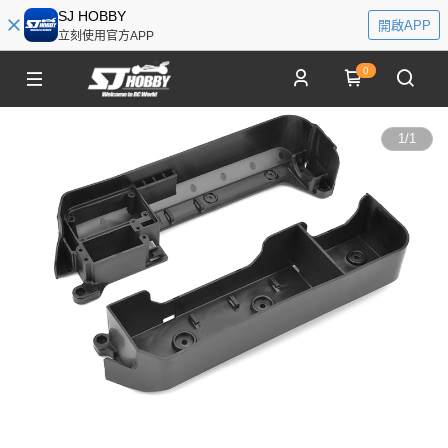
SJ HOBBY
開啟APP
立刻使用官方APP
0
1
/
1