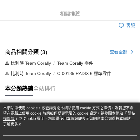
6 期 0 利率 每期
NT$79
21家銀行
合作金庫商業銀行
第一商業銀行
華南商業銀行
彰化商業銀行
合作金庫商業銀行
第一商業銀行
超商取貨付款
相關推薦
上海商業儲蓄銀行
台北富邦商業銀行
華南商業銀行
彰化商業銀行
國泰世華商業銀行
兆豐國際商業銀行
LINE Pay
上海商業儲蓄銀行
台北富邦商業銀行
客服
臺灣中小企業銀行
台中商業銀行
國泰世華商業銀行
兆豐國際商業銀行
匯豐（台灣）商業銀行
華泰商業銀行
Apple Pay
臺灣中小企業銀行
台中商業銀行
聯邦商業銀行
遠東國際商業銀行
匯豐（台灣）商業銀行
華泰商業銀行
街口支付
元大商業銀行
永豐商業銀行
聯邦商業銀行
遠東國際商業銀行
商品相關分類 (3)
查看全部
玉山商業銀行
星展（台灣）商業銀行
元大商業銀行
永豐商業銀行
悠遊付
台新國際商業銀行
中國信託商業銀行
🔺 比利時 Team Corally
Team Corally 零件
玉山商業銀行
星展（台灣）商業銀行
台灣樂天信用卡公司
台新國際商業銀行
中國信託商業銀行
Google Pay
🔺 比利時 Team Corally
C-00185 RADIX 6 標準零件
台灣樂天信用卡公司
全盈+PAY
本分類熱銷
全站排行
ATM付款
本網站中使用 cookie，欲查詢有關本網站使用 cookie 方式之詳情，及若您不希
運送方式
熱門標籤
望在電腦上使用 cookie 時應如何變更電腦的 cookie 設定，請參閱本網站「
隱私
權條款
」之 Cookie 聲明。您繼續使用本網站即表示您同意本公司得按本網站使
全家-取貨付款
用條款之 Cookie 聲明使用 cookie。
了解更多 >
每筆NT$60，滿NT$1,000(含以上)免運費
7-11-取貨付款