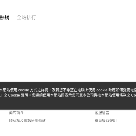
台新國
🔺 比利時 T
玉山商
台灣樂
台新國
Google Pa
台灣樂
熱銷
全站排行
全盈+PAY
ATM付款
運送方式
全家-取貨
每筆NT$6
7-11-取
本網站使用 cookie 方式之詳情，及若您不希望在電腦上使用 cookie 時應如何變更電腦的
每筆NT$6
」之 Cookie 聲明。您繼續使用本網站即表示您同意本公司得按本網站使用條款之 Coo
關於我們
客服資訊
郵局
品牌故事
購物說明
每筆NT$3
商店簡介
客服留言
隱私權及網站使用條款
會員權益聲明
新竹物流
聯絡我們
每筆NT$8