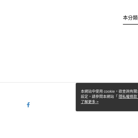
本分類
本網站中使用 cookie，欲查詢有關
設定，請參閱本網站「
隱私權條款
使用 cookie。
了解更多 >