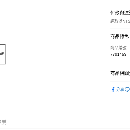
付款與運
超取滿NT$
付款方式
商品特色
信用卡一
商品編號
7791459
信用卡分
3 期 
商品相關分
6 期 
合作金
華南商
🔺 比利時 T
合作金
超商取貨
上海商
分享
華南商
🔺 比利時 T
國泰世
LINE Pay
上海商
臺灣中
國泰世
🔺 比利時 T
匯豐（
Apple Pay
臺灣中
聯邦商
🔺 比利時 T
匯豐（
街口支付
元大商
聯邦商
推薦
🔺 比利時 T
玉山商
元大商
悠遊付