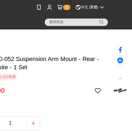
0
中文 (繁體)
0-052 Suspension Arm Mount - Rear -
te - 1 Set
1,000免運
90