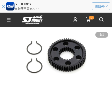
SJ HOBBY
開啟APP
立刻使用官方APP
0
1
/
1