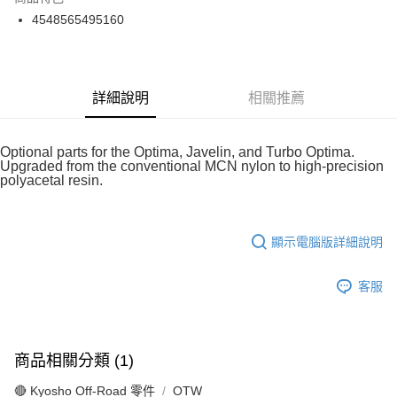
6 期 0 利率 每期
NT$128
21家銀行
合作金庫商業銀行
第一商業銀行
4548565495160
華南商業銀行
彰化商業銀行
合作金庫商業銀行
第一商業銀行
超商取貨付款
上海商業儲蓄銀行
台北富邦商業銀行
華南商業銀行
彰化商業銀行
國泰世華商業銀行
兆豐國際商業銀行
LINE Pay
上海商業儲蓄銀行
台北富邦商業銀行
臺灣中小企業銀行
台中商業銀行
國泰世華商業銀行
兆豐國際商業銀行
詳細說明
相關推薦
匯豐（台灣）商業銀行
華泰商業銀行
Apple Pay
臺灣中小企業銀行
台中商業銀行
聯邦商業銀行
遠東國際商業銀行
匯豐（台灣）商業銀行
華泰商業銀行
街口支付
元大商業銀行
永豐商業銀行
聯邦商業銀行
遠東國際商業銀行
Optional parts for the Optima, Javelin, and Turbo Optima.
玉山商業銀行
星展（台灣）商業銀行
元大商業銀行
永豐商業銀行
Upgraded from the conventional MCN nylon to high-precision
悠遊付
台新國際商業銀行
中國信託商業銀行
polyacetal resin.
玉山商業銀行
星展（台灣）商業銀行
台灣樂天信用卡公司
台新國際商業銀行
中國信託商業銀行
Google Pay
台灣樂天信用卡公司
全盈+PAY
顯示電腦版詳細說明
ATM付款
客服
運送方式
全家-取貨付款
商品相關分類 (1)
每筆NT$60，滿NT$1,000(含以上)免運費
🔴 Kyosho Off-Road 零件
OTW
7-11-取貨付款