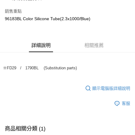
華南商業銀行
彰化商業銀行
合作金庫商業銀行
第一商業銀行
超商取貨付款
上海商業儲蓄銀行
台北富邦商業銀行
華南商業銀行
彰化商業銀行
銷售重點
國泰世華商業銀行
兆豐國際商業銀行
LINE Pay
上海商業儲蓄銀行
台北富邦商業銀行
96183BL Color Silicone Tube(2.3x1000/Blue)
臺灣中小企業銀行
台中商業銀行
國泰世華商業銀行
兆豐國際商業銀行
匯豐（台灣）商業銀行
華泰商業銀行
Apple Pay
臺灣中小企業銀行
台中商業銀行
聯邦商業銀行
遠東國際商業銀行
匯豐（台灣）商業銀行
華泰商業銀行
街口支付
元大商業銀行
永豐商業銀行
聯邦商業銀行
遠東國際商業銀行
玉山商業銀行
詳細說明
星展（台灣）商業銀行
相關推薦
元大商業銀行
永豐商業銀行
悠遊付
台新國際商業銀行
中國信託商業銀行
玉山商業銀行
星展（台灣）商業銀行
台灣樂天信用卡公司
台新國際商業銀行
中國信託商業銀行
Google Pay
台灣樂天信用卡公司
※FD29 / 1790BL (Substitution parts)
全盈+PAY
ATM付款
顯示電腦版詳細說明
運送方式
客服
全家-取貨付款
每筆NT$60，滿NT$1,000(含以上)免運費
7-11-取貨付款
商品相關分類 (1)