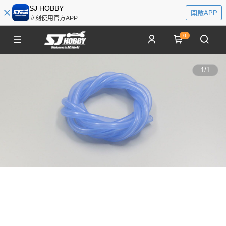
SJ HOBBY
開啟APP
立刻使用官方APP
0
1
/
1