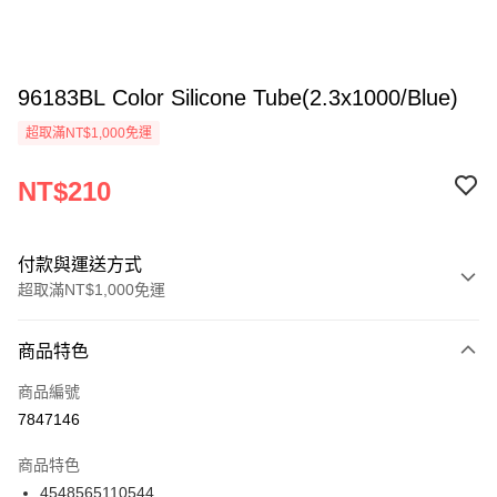
96183BL Color Silicone Tube(2.3x1000/Blue)
超取滿NT$1,000免運
NT$210
付款與運送方式
超取滿NT$1,000免運
付款方式
商品特色
信用卡一次付款
商品編號
信用卡分期付款
7847146
3 期 0 利率 每期
NT$70
21家銀行
商品特色
6 期 0 利率 每期
NT$35
21家銀行
合作金庫商業銀行
第一商業銀行
4548565110544