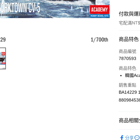
付款與運
宅配滿NT$
付款方式
商品特色
信用卡一
商品編號
7870593
信用卡分
商品特色
3 期 
韓國A
6 期 
合作金
銷售重點
華南商
合作金
BA14229 1
LINE Pay
上海商
華南商
88098453
國泰世
Apple Pay
上海商
臺灣中
國泰世
匯豐（
街口支付
臺灣中
商品相關分
聯邦商
匯豐（
悠遊付
元大商
聯邦商
📌 Acad
玉山商
元大商
分享
Google Pa