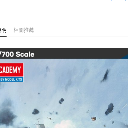
台新國
玉山商
台灣樂
台新國
全盈+PAY
台灣樂
ATM付款
說明
相關推薦
運送方式
郵局
每筆NT$3
新竹物流
每筆NT$8