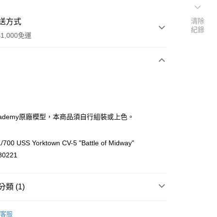
清除
送方式
紀錄
1,000免運
次付款
期付款
0 利率 每期
NT$306
21家銀行
cademy原廠模型，本商品須自行組裝或上色。
0 利率 每期
NT$153
21家銀行
庫商業銀行
第一商業銀行
業銀行
彰化商業銀行
庫商業銀行
第一商業銀行
/700 USS Yorktown CV-5 "Battle of Midway"
業儲蓄銀行
台北富邦商業銀行
業銀行
彰化商業銀行
80221
華商業銀行
兆豐國際商業銀行
業儲蓄銀行
台北富邦商業銀行
小企業銀行
台中商業銀行
華商業銀行
兆豐國際商業銀行
台灣）商業銀行
華泰商業銀行
小企業銀行
台中商業銀行
類 (1)
業銀行
遠東國際商業銀行
台灣）商業銀行
華泰商業銀行
業銀行
永豐商業銀行
業銀行
遠東國際商業銀行
emy 愛的美模型
船艦系列
業銀行
星展（台灣）商業銀行
業銀行
永豐商業銀行
客服
y