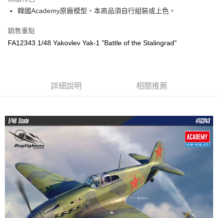
6 期 0 利率 每期
NT$108
21家銀行
合作金庫商業銀行
第一商業銀行
韓國Academy原廠模型，本商品須自行組裝或上色。
華南商業銀行
彰化商業銀行
合作金庫商業銀行
第一商業銀行
LINE Pay
上海商業儲蓄銀行
台北富邦商業銀行
華南商業銀行
彰化商業銀行
銷售重點
國泰世華商業銀行
兆豐國際商業銀行
Apple Pay
上海商業儲蓄銀行
台北富邦商業銀行
FA12343 1/48 Yakovlev Yak-1 "Battle of the Stalingrad"
臺灣中小企業銀行
台中商業銀行
國泰世華商業銀行
兆豐國際商業銀行
匯豐（台灣）商業銀行
華泰商業銀行
街口支付
臺灣中小企業銀行
台中商業銀行
聯邦商業銀行
遠東國際商業銀行
匯豐（台灣）商業銀行
華泰商業銀行
悠遊付
元大商業銀行
永豐商業銀行
聯邦商業銀行
遠東國際商業銀行
玉山商業銀行
詳細說明
星展（台灣）商業銀行
相關推薦
元大商業銀行
永豐商業銀行
Google Pay
台新國際商業銀行
中國信託商業銀行
玉山商業銀行
星展（台灣）商業銀行
台灣樂天信用卡公司
台新國際商業銀行
中國信託商業銀行
全盈+PAY
台灣樂天信用卡公司
ATM付款
運送方式
郵局
每筆NT$30，滿NT$1,000(含以上)免運費
新竹物流
每筆NT$80，滿NT$1,000(含以上)免運費