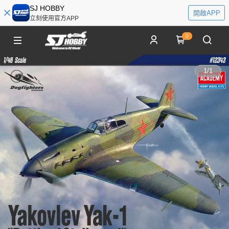
SJ HOBBY
開啟APP
立刻使用官方APP
0
1
/
1