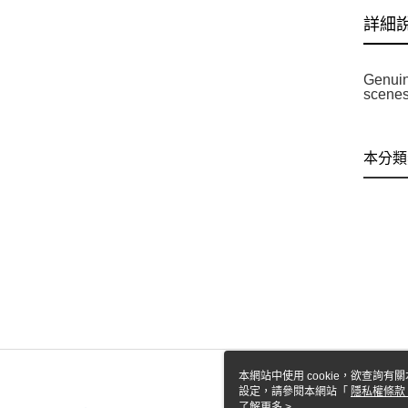
詳細
Genuin
scenes 
本分類
本網站中使用 cookie，欲查詢有關
設定，請參閱本網站「
隱私權條款
使用 cookie。
了解更多 >