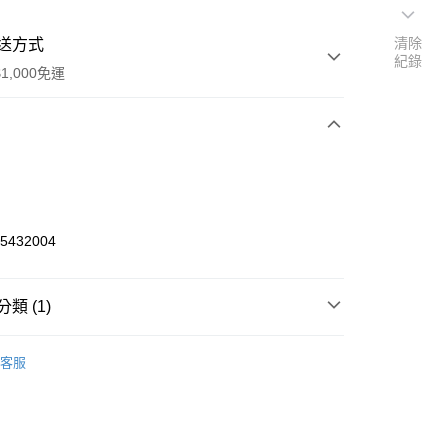
清除
送方式
紀錄
1,000免運
次付款
期付款
0 利率 每期
NT$536
21家銀行
65432004
0 利率 每期
NT$268
21家銀行
庫商業銀行
第一商業銀行
業銀行
彰化商業銀行
庫商業銀行
第一商業銀行
付款
業儲蓄銀行
台北富邦商業銀行
類 (1)
業銀行
彰化商業銀行
華商業銀行
兆豐國際商業銀行
業儲蓄銀行
台北富邦商業銀行
ho 其他零件+配件
服飾、車袋、工具盒等配件
小企業銀行
台中商業銀行
華商業銀行
兆豐國際商業銀行
客服
台灣）商業銀行
華泰商業銀行
小企業銀行
台中商業銀行
業銀行
遠東國際商業銀行
台灣）商業銀行
華泰商業銀行
業銀行
永豐商業銀行
業銀行
遠東國際商業銀行
業銀行
星展（台灣）商業銀行
業銀行
永豐商業銀行