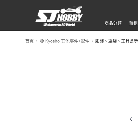
商品分類
熱銷
首頁
🔴 Kyosho 其他零件+配件
服飾、車袋、工具盒