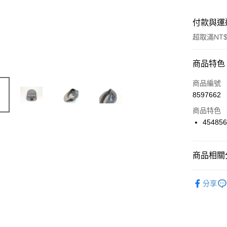
付款與運
超取滿NT$
付款方式
商品特色
信用卡一
商品編號
8597662
信用卡分
商品特色
3 期 
45485
6 期 
合作金
華南商
合作金
超商取貨
上海商
商品相關分
華南商
國泰世
LINE Pay
上海商
🔴 Kyos
臺灣中
國泰世
分享
匯豐（
Apple Pay
臺灣中
聯邦商
匯豐（
街口支付
元大商
聯邦商
玉山商
元大商
悠遊付