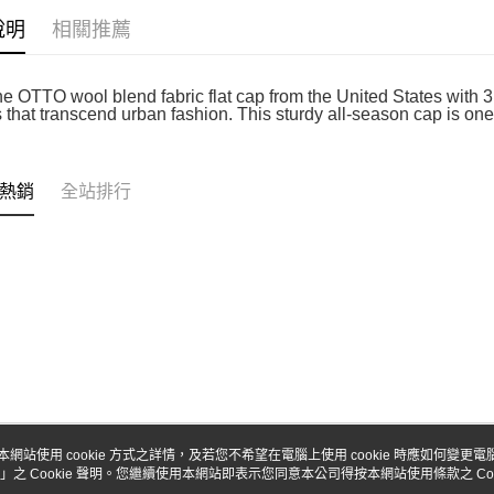
台新國
玉山商
說明
相關推薦
台灣樂
台新國
Google Pa
台灣樂
全盈+PAY
e OTTO wool blend fabric flat cap from the United States wi
that transcend urban fashion. This sturdy all-season cap is one s
ATM付款
熱銷
全站排行
運送方式
全家-取貨
每筆NT$6
7-11-取
每筆NT$6
郵局
每筆NT$3
新竹物流
本網站使用 cookie 方式之詳情，及若您不希望在電腦上使用 cookie 時應如何變更電腦的
每筆NT$8
」之 Cookie 聲明。您繼續使用本網站即表示您同意本公司得按本網站使用條款之 Coo
關於我們
客服資訊