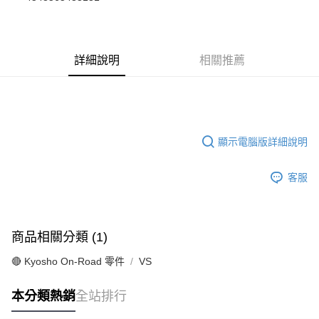
華南商業銀行
彰化商業銀行
合作金庫商業銀行
第一商業銀行
超商取貨付款
上海商業儲蓄銀行
台北富邦商業銀行
華南商業銀行
彰化商業銀行
國泰世華商業銀行
兆豐國際商業銀行
LINE Pay
上海商業儲蓄銀行
台北富邦商業銀行
臺灣中小企業銀行
台中商業銀行
國泰世華商業銀行
兆豐國際商業銀行
詳細說明
相關推薦
匯豐（台灣）商業銀行
華泰商業銀行
Apple Pay
臺灣中小企業銀行
台中商業銀行
聯邦商業銀行
遠東國際商業銀行
匯豐（台灣）商業銀行
華泰商業銀行
街口支付
元大商業銀行
永豐商業銀行
聯邦商業銀行
遠東國際商業銀行
玉山商業銀行
星展（台灣）商業銀行
元大商業銀行
永豐商業銀行
悠遊付
台新國際商業銀行
中國信託商業銀行
玉山商業銀行
星展（台灣）商業銀行
台灣樂天信用卡公司
顯示電腦版詳細說明
台新國際商業銀行
中國信託商業銀行
Google Pay
台灣樂天信用卡公司
全盈+PAY
客服
ATM付款
運送方式
商品相關分類 (1)
全家-取貨付款
🔴 Kyosho On-Road 零件
VS
每筆NT$60，滿NT$1,000(含以上)免運費
本分類熱銷
全站排行
7-11-取貨付款