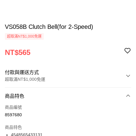
VS058B Clutch Bell(for 2-Speed)
超取滿NT$1,000免運
NT$565
付款與運送方式
超取滿NT$1,000免運
付款方式
商品特色
信用卡一次付款
商品編號
信用卡分期付款
8597680
3 期 0 利率 每期
NT$188
21家銀行
商品特色
6 期 0 利率 每期
NT$94
21家銀行
合作金庫商業銀行
第一商業銀行
4548565433131