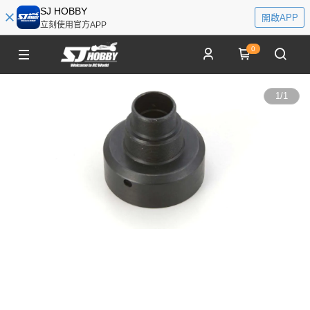
SJ HOBBY
開啟APP
立刻使用官方APP
0
1
/
1