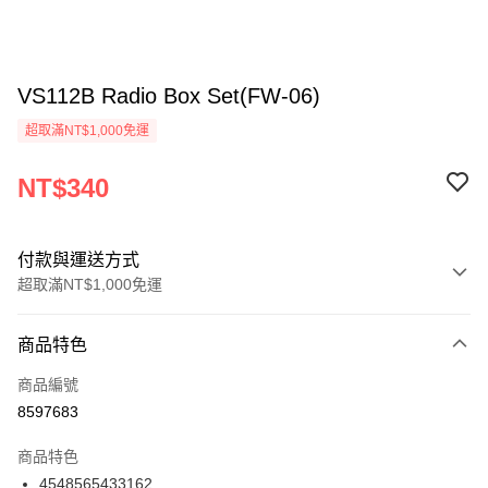
VS112B Radio Box Set(FW-06)
超取滿NT$1,000免運
NT$340
付款與運送方式
超取滿NT$1,000免運
付款方式
商品特色
信用卡一次付款
商品編號
信用卡分期付款
8597683
3 期 0 利率 每期
NT$113
21家銀行
商品特色
6 期 0 利率 每期
NT$56
21家銀行
合作金庫商業銀行
第一商業銀行
4548565433162