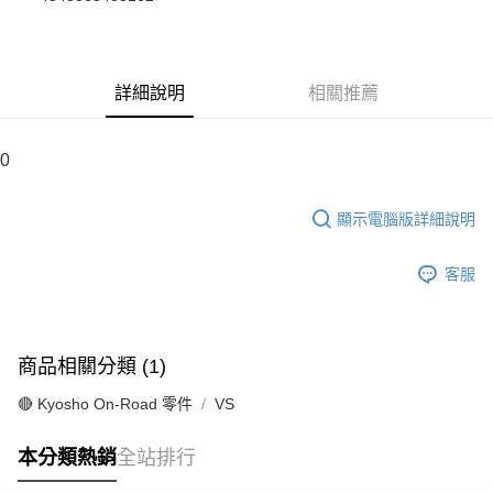
華南商業銀行
彰化商業銀行
合作金庫商業銀行
第一商業銀行
超商取貨付款
上海商業儲蓄銀行
台北富邦商業銀行
華南商業銀行
彰化商業銀行
國泰世華商業銀行
兆豐國際商業銀行
LINE Pay
上海商業儲蓄銀行
台北富邦商業銀行
臺灣中小企業銀行
台中商業銀行
國泰世華商業銀行
兆豐國際商業銀行
詳細說明
相關推薦
匯豐（台灣）商業銀行
華泰商業銀行
Apple Pay
臺灣中小企業銀行
台中商業銀行
聯邦商業銀行
遠東國際商業銀行
匯豐（台灣）商業銀行
華泰商業銀行
街口支付
元大商業銀行
永豐商業銀行
聯邦商業銀行
遠東國際商業銀行
0
玉山商業銀行
星展（台灣）商業銀行
元大商業銀行
永豐商業銀行
悠遊付
台新國際商業銀行
中國信託商業銀行
玉山商業銀行
星展（台灣）商業銀行
台灣樂天信用卡公司
顯示電腦版詳細說明
台新國際商業銀行
中國信託商業銀行
Google Pay
台灣樂天信用卡公司
全盈+PAY
客服
ATM付款
運送方式
商品相關分類 (1)
全家-取貨付款
🔴 Kyosho On-Road 零件
VS
每筆NT$60，滿NT$1,000(含以上)免運費
本分類熱銷
全站排行
7-11-取貨付款