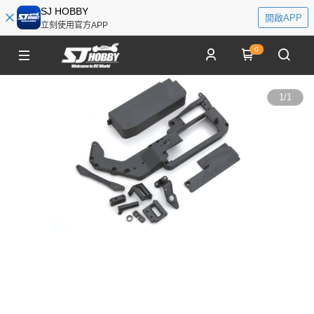
SJ HOBBY
開啟APP
立刻使用官方APP
0
1
/
1