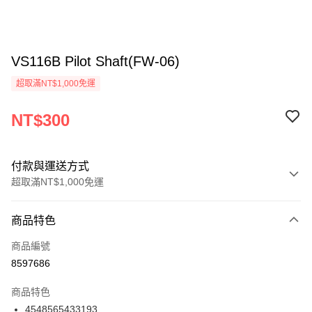
VS116B Pilot Shaft(FW-06)
超取滿NT$1,000免運
NT$300
付款與運送方式
超取滿NT$1,000免運
付款方式
商品特色
信用卡一次付款
商品編號
信用卡分期付款
8597686
3 期 0 利率 每期
NT$100
21家銀行
商品特色
6 期 0 利率 每期
NT$50
21家銀行
合作金庫商業銀行
第一商業銀行
4548565433193