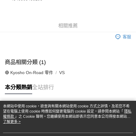
華南商業銀行
彰化商業銀行
合作金庫商業銀行
第一商業銀行
超商取貨付款
上海商業儲蓄銀行
台北富邦商業銀行
華南商業銀行
彰化商業銀行
國泰世華商業銀行
兆豐國際商業銀行
LINE Pay
上海商業儲蓄銀行
台北富邦商業銀行
臺灣中小企業銀行
台中商業銀行
國泰世華商業銀行
兆豐國際商業銀行
相關推薦
匯豐（台灣）商業銀行
華泰商業銀行
Apple Pay
臺灣中小企業銀行
台中商業銀行
聯邦商業銀行
遠東國際商業銀行
匯豐（台灣）商業銀行
華泰商業銀行
客服
街口支付
元大商業銀行
永豐商業銀行
聯邦商業銀行
遠東國際商業銀行
玉山商業銀行
星展（台灣）商業銀行
元大商業銀行
永豐商業銀行
悠遊付
台新國際商業銀行
中國信託商業銀行
玉山商業銀行
星展（台灣）商業銀行
台灣樂天信用卡公司
台新國際商業銀行
中國信託商業銀行
Google Pay
商品相關分類 (1)
台灣樂天信用卡公司
全盈+PAY
🔴 Kyosho On-Road 零件
VS
ATM付款
本分類熱銷
全站排行
運送方式
本網站中使用 cookie，欲查詢有關本網站使用 cookie 方式之詳情，及若您不希
全家-取貨付款
熱門標籤
望在電腦上使用 cookie 時應如何變更電腦的 cookie 設定，請參閱本網站「
隱私
每筆NT$60，滿NT$1,000(含以上)免運費
權條款
」之 Cookie 聲明。您繼續使用本網站即表示您同意本公司得按本網站使
用條款之 Cookie 聲明使用 cookie。
了解更多 >
7-11-取貨付款