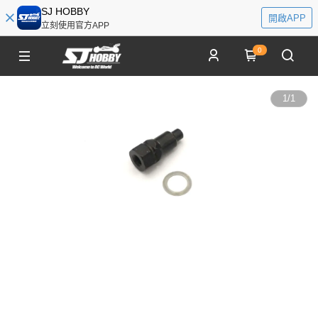
SJ HOBBY
開啟APP
立刻使用官方APP
0
1
/
1