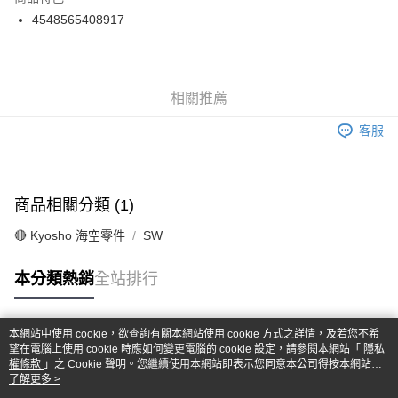
6 期 0 利率 每期
NT$36
21家銀行
合作金庫商業銀行
第一商業銀行
4548565408917
華南商業銀行
彰化商業銀行
合作金庫商業銀行
第一商業銀行
超商取貨付款
上海商業儲蓄銀行
台北富邦商業銀行
華南商業銀行
彰化商業銀行
國泰世華商業銀行
兆豐國際商業銀行
LINE Pay
上海商業儲蓄銀行
台北富邦商業銀行
臺灣中小企業銀行
台中商業銀行
國泰世華商業銀行
兆豐國際商業銀行
相關推薦
匯豐（台灣）商業銀行
華泰商業銀行
Apple Pay
臺灣中小企業銀行
台中商業銀行
聯邦商業銀行
遠東國際商業銀行
匯豐（台灣）商業銀行
華泰商業銀行
客服
街口支付
元大商業銀行
永豐商業銀行
聯邦商業銀行
遠東國際商業銀行
玉山商業銀行
星展（台灣）商業銀行
元大商業銀行
永豐商業銀行
悠遊付
台新國際商業銀行
中國信託商業銀行
玉山商業銀行
星展（台灣）商業銀行
台灣樂天信用卡公司
台新國際商業銀行
中國信託商業銀行
Google Pay
商品相關分類 (1)
台灣樂天信用卡公司
全盈+PAY
🔴 Kyosho 海空零件
SW
ATM付款
本分類熱銷
全站排行
運送方式
本網站中使用 cookie，欲查詢有關本網站使用 cookie 方式之詳情，及若您不希
全家-取貨付款
熱門標籤
望在電腦上使用 cookie 時應如何變更電腦的 cookie 設定，請參閱本網站「
隱私
每筆NT$60，滿NT$1,000(含以上)免運費
權條款
」之 Cookie 聲明。您繼續使用本網站即表示您同意本公司得按本網站使
用條款之 Cookie 聲明使用 cookie。
了解更多 >
7-11-取貨付款