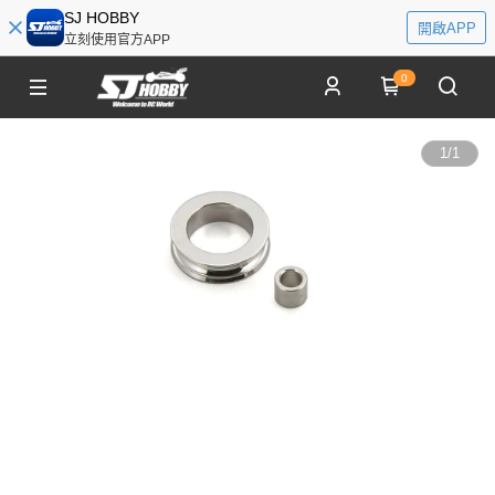
SJ HOBBY
開啟APP
立刻使用官方APP
0
1
/
1