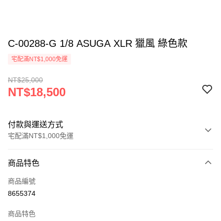
C-00288-G 1/8 ASUGA XLR 獵風 綠色款
宅配滿NT$1,000免運
NT$25,000
NT$18,500
付款與運送方式
宅配滿NT$1,000免運
付款方式
商品特色
信用卡一次付款
商品編號
信用卡分期付款
8655374
3 期 0 利率 每期
NT$6,166
21家銀行
商品特色
6 期 0 利率 每期
NT$3,083
21家銀行
合作金庫商業銀行
第一商業銀行