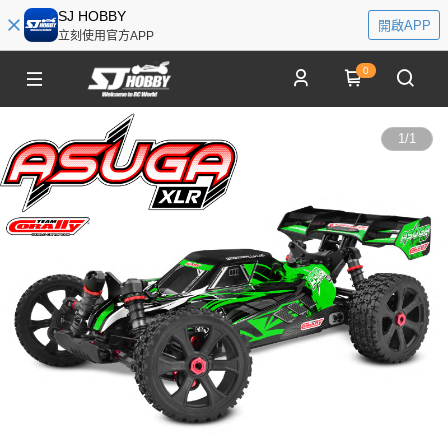
SJ HOBBY
開啟APP
立刻使用官方APP
0
1
/
1