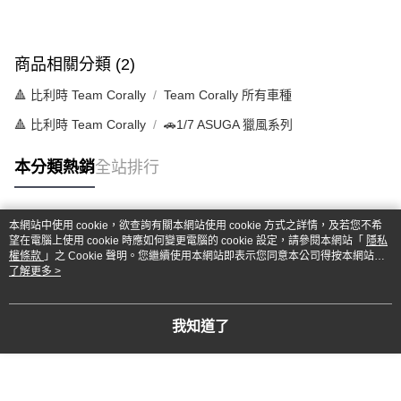
商品相關分類 (2)
🔺 比利時 Team Corally
Team Corally 所有車種
🔺 比利時 Team Corally
🚗1/7 ASUGA 獵風系列
本分類熱銷
全站排行
本網站中使用 cookie，欲查詢有關本網站使用 cookie 方式之詳情，及若您不希
熱門標籤
望在電腦上使用 cookie 時應如何變更電腦的 cookie 設定，請參閱本網站「
隱私
權條款
」之 Cookie 聲明。您繼續使用本網站即表示您同意本公司得按本網站使
用條款之 Cookie 聲明使用 cookie。
了解更多 >
我知道了