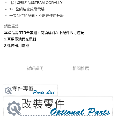
比利時知名品牌TEAM CORALLY
華南商業銀行
彰化商業銀行
合作金庫商業銀行
第一商業銀行
LINE Pay
1/8 全組裝完成附電裝
上海商業儲蓄銀行
台北富邦商業銀行
華南商業銀行
彰化商業銀行
國泰世華商業銀行
兆豐國際商業銀行
一次到位的配備，不需要任何升級
Apple Pay
上海商業儲蓄銀行
台北富邦商業銀行
臺灣中小企業銀行
台中商業銀行
國泰世華商業銀行
兆豐國際商業銀行
銷售重點
匯豐（台灣）商業銀行
華泰商業銀行
街口支付
臺灣中小企業銀行
台中商業銀行
聯邦商業銀行
遠東國際商業銀行
本產品為RTR全套組，尚須購買以下配件即可遊玩：
匯豐（台灣）商業銀行
華泰商業銀行
悠遊付
元大商業銀行
永豐商業銀行
1.車用電池與充電器
聯邦商業銀行
遠東國際商業銀行
玉山商業銀行
星展（台灣）商業銀行
元大商業銀行
永豐商業銀行
2.遙控器用電池
Google Pay
台新國際商業銀行
中國信託商業銀行
玉山商業銀行
星展（台灣）商業銀行
台灣樂天信用卡公司
台新國際商業銀行
中國信託商業銀行
全盈+PAY
台灣樂天信用卡公司
ATM付款
詳細說明
相關推薦
運送方式
郵局
每筆NT$30，滿NT$1,000(含以上)免運費
新竹物流
每筆NT$80，滿NT$1,000(含以上)免運費