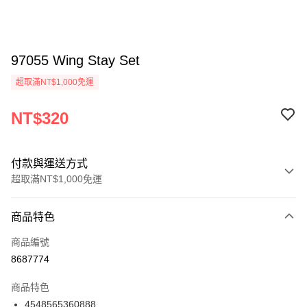
97055 Wing Stay Set
超取滿NT$1,000免運
NT$320
付款與運送方式
超取滿NT$1,000免運
付款方式
商品特色
信用卡一次付款
商品編號
信用卡分期付款
8687774
3 期 0 利率 每期
NT$106
21家銀行
商品特色
6 期 0 利率 每期
NT$53
21家銀行
合作金庫商業銀行
第一商業銀行
4548565360888