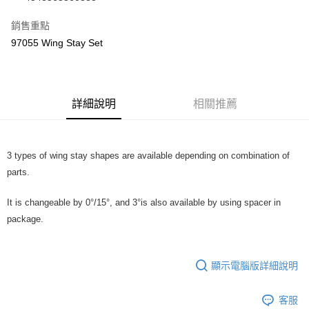
華南商業銀行
彰化商業銀行
合作金庫商業銀行
第一商業銀行
超商取貨付款
上海商業儲蓄銀行
台北富邦商業銀行
華南商業銀行
彰化商業銀行
銷售重點
國泰世華商業銀行
兆豐國際商業銀行
LINE Pay
上海商業儲蓄銀行
台北富邦商業銀行
97055 Wing Stay Set
臺灣中小企業銀行
台中商業銀行
國泰世華商業銀行
兆豐國際商業銀行
匯豐（台灣）商業銀行
華泰商業銀行
Apple Pay
臺灣中小企業銀行
台中商業銀行
聯邦商業銀行
遠東國際商業銀行
匯豐（台灣）商業銀行
華泰商業銀行
街口支付
元大商業銀行
永豐商業銀行
聯邦商業銀行
遠東國際商業銀行
玉山商業銀行
詳細說明
星展（台灣）商業銀行
相關推薦
元大商業銀行
永豐商業銀行
悠遊付
台新國際商業銀行
中國信託商業銀行
玉山商業銀行
星展（台灣）商業銀行
台灣樂天信用卡公司
台新國際商業銀行
中國信託商業銀行
Google Pay
台灣樂天信用卡公司
3 types of wing stay shapes are available depending on combination of
全盈+PAY
parts.
ATM付款
It is changeable by 0°/15°, and 3°is also available by using spacer in
package.
運送方式
全家-取貨付款
每筆NT$60，滿NT$1,000(含以上)免運費
顯示電腦版詳細說明
7-11-取貨付款
客服