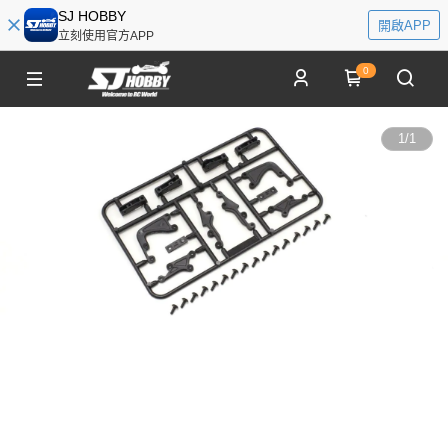
SJ HOBBY
開啟APP
立刻使用官方APP
0
1
/
1