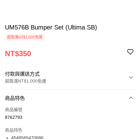
UM576B Bumper Set (Ultima SB)
超取滿NT$1,000免運
NT$350
付款與運送方式
超取滿NT$1,000免運
付款方式
商品特色
信用卡一次付款
商品編號
信用卡分期付款
8762793
3 期 0 利率 每期
NT$116
21家銀行
商品特色
6 期 0 利率 每期
NT$58
21家銀行
合作金庫商業銀行
第一商業銀行
4548565470686