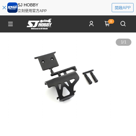
SJ HOBBY
開啟APP
立刻使用官方APP
0
1
/
1