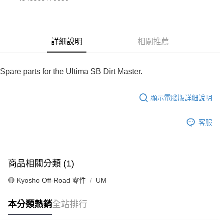
華南商業銀行
彰化商業銀行
合作金庫商業銀行
第一商業銀行
超商取貨付款
上海商業儲蓄銀行
台北富邦商業銀行
華南商業銀行
彰化商業銀行
國泰世華商業銀行
兆豐國際商業銀行
LINE Pay
上海商業儲蓄銀行
台北富邦商業銀行
臺灣中小企業銀行
台中商業銀行
國泰世華商業銀行
兆豐國際商業銀行
詳細說明
相關推薦
匯豐（台灣）商業銀行
華泰商業銀行
Apple Pay
臺灣中小企業銀行
台中商業銀行
聯邦商業銀行
遠東國際商業銀行
匯豐（台灣）商業銀行
華泰商業銀行
街口支付
元大商業銀行
永豐商業銀行
聯邦商業銀行
遠東國際商業銀行
Spare parts for the Ultima SB Dirt Master.
玉山商業銀行
星展（台灣）商業銀行
元大商業銀行
永豐商業銀行
悠遊付
台新國際商業銀行
中國信託商業銀行
玉山商業銀行
星展（台灣）商業銀行
台灣樂天信用卡公司
顯示電腦版詳細說明
台新國際商業銀行
中國信託商業銀行
Google Pay
台灣樂天信用卡公司
全盈+PAY
客服
ATM付款
運送方式
商品相關分類 (1)
全家-取貨付款
🔴 Kyosho Off-Road 零件
UM
每筆NT$60，滿NT$1,000(含以上)免運費
本分類熱銷
全站排行
7-11-取貨付款